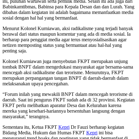
ini, puluhan wartawan serta pemilik media. Selain itu ada juga dari
Babinkamtibmas, Babinsa para Kepala Desan dan dan Lurah. Yang
dibahas dalam kegiatan ini adalah bagaimana memanfaatkan media
sosial dengan hal hal yang bermanfaat.
Menurut Kolonel Kurniawan, aksi radikalisme yang terjadi banyak
berawal dari status maupun komentar yang ada di media sosial. Ia
berharap para penggiat media agar terus menyosialisasikan agar
netizen memposting status yang bermantaat atau hal-hal yang
penting saja.
Kolonel Kurniawan juga menyebutan FKPT merupakan unjung
tombak BNPT dalam mengedukasi masyarakat agar bersama-sama
mencegah aksi radikalisme dan terorisme. Menurutnya, FKPT
merupakan perpangangan tangan BNPT di daerah-daerah dalam
melaksanakan upaya pencegahan.
“Forum inilah yang mewakili BNPT dalam mencegah terorisme di
daerah. Saat ini pengurus FKPT sudah ada di 32 provinsi. Kegiatan
FKPT perlu melibatkan aparatur Desa dan Kelurahan karena
mereka yang kesehari-hariannya bersentuhan langsung dengan
masyarakat,” terangnya.
Sementara itu, Ketua FKPT
Kepri
Dr Fauzi berharap kegiatan
Bidang Media, Hukum dan Humas FKPT
Kepri
ini bisa
mengurangi trend hoaks dan postingan yang tidak bermanfaat di