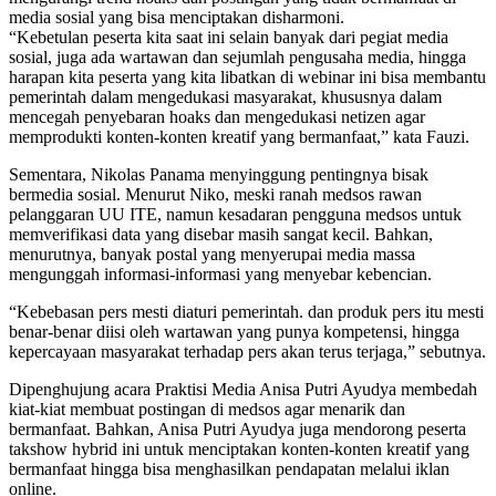
media sosial yang bisa menciptakan disharmoni.
“Kebetulan peserta kita saat ini selain banyak dari pegiat media
sosial, juga ada wartawan dan sejumlah pengusaha media, hingga
harapan kita peserta yang kita libatkan di webinar ini bisa membantu
pemerintah dalam mengedukasi masyarakat, khususnya dalam
mencegah penyebaran hoaks dan mengedukasi netizen agar
memprodukti konten-konten kreatif yang bermanfaat,” kata Fauzi.
Sementara, Nikolas Panama menyinggung pentingnya bisak
bermedia sosial. Menurut Niko, meski ranah medsos rawan
pelanggaran UU ITE, namun kesadaran pengguna medsos untuk
memverifikasi data yang disebar masih sangat kecil. Bahkan,
menurutnya, banyak postal yang menyerupai media massa
mengunggah informasi-informasi yang menyebar kebencian.
“Kebebasan pers mesti diaturi pemerintah. dan produk pers itu mesti
benar-benar diisi oleh wartawan yang punya kompetensi, hingga
kepercayaan masyarakat terhadap pers akan terus terjaga,” sebutnya.
Dipenghujung acara Praktisi Media Anisa Putri Ayudya membedah
kiat-kiat membuat postingan di medsos agar menarik dan
bermanfaat. Bahkan, Anisa Putri Ayudya juga mendorong peserta
takshow hybrid ini untuk menciptakan konten-konten kreatif yang
bermanfaat hingga bisa menghasilkan pendapatan melalui iklan
online.