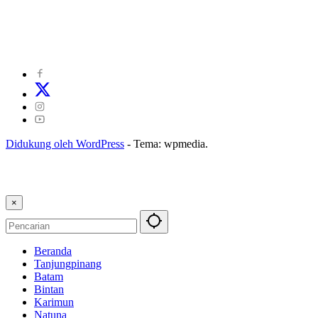
©
2024
zonakepri.com |
Tentang Kami
|
Redaksi
|
Disclaimer
|
Kode Perilaku Perusahaan Pers
|
Pedoman Media Cyber
|
Visi Misi
|
Kode Etik Jurnalistik
|
Pedoman Pemberitaan Ramah Anak
Didukung oleh WordPress
-
Tema: wpmedia.
×
Beranda
Tanjungpinang
Batam
Bintan
Karimun
Natuna