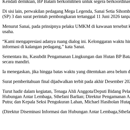
Kendati demikian, BP Batam berkomitmen untuk segera berkoordinas
Di sisi lain, perwakilan pedagang Mega Legenda, Sanai Setia Sihom
(SP) 3 dan surat perintah pembongkaran tertanggal 11 Juni 2026 tanp
Menurut Sanai, pada prinsipnya pelaku UMKM di kawasan tersebut k
usaha.
“Kami mengapresiasi adanya ruang dialog ini. Kelonggaran waktu hin
informasi di kalangan pedagang,” kata Sanai.
Sementara itu, Kasubdit Pengamanan Lingkungan dan Hutan BP Bata
secara mandiri.
Ia menegaskan, jika hingga batas waktu yang ditentukan area belum
Surat pemberitahuan final dijadwalkan terbit pada akhir Desember 2
Turut hadir dalam kegiatan, Tenaga Ahli Anggota/Deputi Bidang Pel
Hubungan Antar Lembaga, Sthefani Barlian; Direktur Pengamanan A
Putra; dan Kepala Seksi Pengukuran Lahan, Michael Hasiholan Hut
(Direktur Diseminasi Informasi dan Hubungan Antar Lembaga,Sthefan