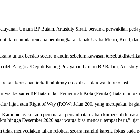
layanan Umum BP Batam, Ariastuty Sirait, bersama perwakilan pedagan
untuk menunda rencana pembongkaran lapak Usaha Mikro, Kecil, 
gang untuk bersiap secara mandiri sebelum kawasan tersebut disterilk
 oleh Anggota/Deputi Bidang Pelayanan Umum BP Batam, Ariastuty Sirai
rakan keresahan terkait minimnya sosialisasi dan waktu relokasi.
dari visi bersama BP Batam dan Pemerintah Kota (Pemko) Batam untuk 
lur hijau atau Right of Way (ROW) Jalan 200, yang merupakan bagian
al. Kami mengakui ada pembiaran pemanfaatan lahan komersial di masa la
 hingga Desember 2026 agar warga bisa mencari tempat baru,” ujar A
m tidak menyediakan lahan relokasi secara mandiri karena fokus pada