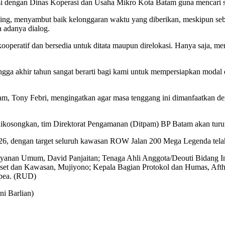
i dengan Dinas Koperasi dan Usaha Mikro Kota Batam guna mencari s
bing, menyambut baik kelonggaran waktu yang diberikan, meskipun seb
a adanya dialog.
ooperatif dan bersedia untuk ditata maupun direlokasi. Hanya saja,
gga akhir tahun sangat berarti bagi kami untuk mempersiapkan modal d
m, Tony Febri, mengingatkan agar masa tenggang ini dimanfaatkan d
 dikosongkan, tim Direktorat Pengamanan (Ditpam) BP Batam akan turun
026, dengan target seluruh kawasan ROW Jalan 200 Mega Legenda telah b
ayanan Umum, David Panjaitan; Tenaga Ahli Anggota/Deouti Bidang Inf
set dan Kawasan, Mujiyono; Kepala Bagian Protokol dan Humas, Afth
apea. (RUD)
i Barlian)