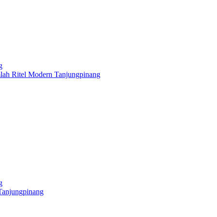
g
ah Ritel Modern Tanjungpinang
g
Tanjungpinang