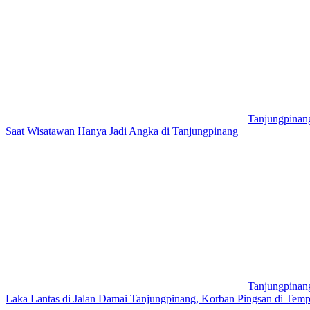
Tanjungpinan
Saat Wisatawan Hanya Jadi Angka di Tanjungpinang
Tanjungpinan
Laka Lantas di Jalan Damai Tanjungpinang, Korban Pingsan di Tem