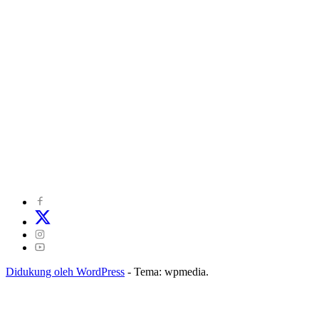
©
2024
zonakepri.com |
Tentang Kami
|
Redaksi
|
Disclaimer
|
Kode Perilaku Perusahaan Pers
|
Pedoman Media Cyber
|
Visi Misi
|
Kode Etik Jurnalistik
|
Pedoman Pemberitaan Ramah Anak
Didukung oleh WordPress
-
Tema: wpmedia.