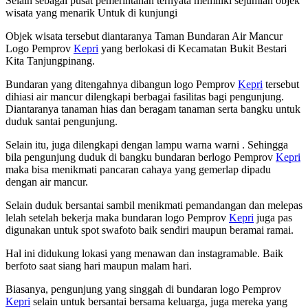
Selain sebagai pusat pemerintahan ternyata memiliki sejumlah objek
wisata yang menarik Untuk di kunjungi
Objek wisata tersebut diantaranya Taman Bundaran Air Mancur
Logo Pemprov
Kepri
yang berlokasi di Kecamatan Bukit Bestari
Kita Tanjungpinang.
Bundaran yang ditengahnya dibangun logo Pemprov
Kepri
tersebut
dihiasi air mancur dilengkapi berbagai fasilitas bagi pengunjung.
Diantaranya tanaman hias dan beragam tanaman serta bangku untuk
duduk santai pengunjung.
Selain itu, juga dilengkapi dengan lampu warna warni . Sehingga
bila pengunjung duduk di bangku bundaran berlogo Pemprov
Kepri
maka bisa menikmati pancaran cahaya yang gemerlap dipadu
dengan air mancur.
Selain duduk bersantai sambil menikmati pemandangan dan melepas
lelah setelah bekerja maka bundaran logo Pemprov
Kepri
juga pas
digunakan untuk spot swafoto baik sendiri maupun beramai ramai.
Hal ini didukung lokasi yang menawan dan instagramable. Baik
berfoto saat siang hari maupun malam hari.
Biasanya, pengunjung yang singgah di bundaran logo Pemprov
Kepri
selain untuk bersantai bersama keluarga, juga mereka yang