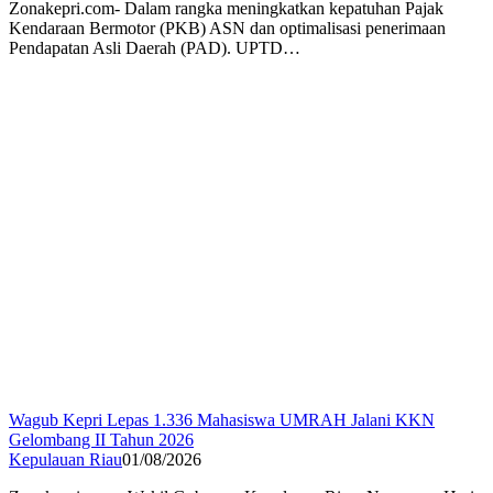
Zonakepri.com- Dalam rangka meningkatkan kepatuhan Pajak
Kendaraan Bermotor (PKB) ASN dan optimalisasi penerimaan
Pendapatan Asli Daerah (PAD). UPTD…
Wagub Kepri Lepas 1.336 Mahasiswa UMRAH Jalani KKN
Gelombang II Tahun 2026
Kepulauan Riau
01/08/2026