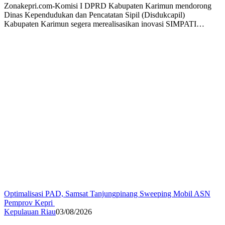
Zonakepri.com-Komisi I DPRD Kabupaten Karimun mendorong
Dinas Kependudukan dan Pencatatan Sipil (Disdukcapil)
Kabupaten Karimun segera merealisasikan inovasi SIMPATI…
Optimalisasi PAD, Samsat Tanjungpinang Sweeping Mobil ASN
Pemprov Kepri
Kepulauan Riau
03/08/2026