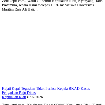
Zonakepri.com– Wakil Gubernur Kepulauan Riau, Nyanyang Haris
Pratamura, secara resmi melepas 1.336 mahasiswa Universitas
Maritim Raja Ali Haji…
Kejati Kepri Tegaskan Tidak Periksa Kepala BKAD Kasus
Pengadaan Baju Dinas
Kepulauan Riau
31/07/2026
Zonakepri.com– Kejaksaan Tinggi (Kejati) Kepulauan Riau (Kepri)