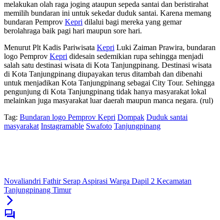
melakukan olah raga joging ataupun sepeda santai dan beristirahat
memilih bundaran ini untuk sekedar duduk santai. Karena memang
bundaran Pemprov
Kepri
dilalui bagi mereka yang gemar
berolahraga baik pagi hari maupun sore hari.
Menurut Plt Kadis Pariwisata
Kepri
Luki Zaiman Prawira, bundaran
logo Pemprov
Kepri
didesain sedemikian rupa sehingga menjadi
salah satu destinasi wisata di Kota Tanjungpinang. Destinasi wisata
di Kota Tanjungpinang diupayakan terus ditambah dan dibenahi
untuk menjadikan Kota Tanjungpinang sebagai City Tour. Sehingga
pengunjung di Kota Tanjungpinang tidak hanya masyarakat lokal
melainkan juga masyarakat luar daerah maupun manca negara. (rul)
Tag:
Bundaran logo Pemprov Kepri
Dompak
Duduk santai
masyarakat
Instagramable
Swafoto
Tanjungpinang
Novaliandri Fathir Serap Aspirasi Warga Dapil 2 Kecamatan
Tanjungpinang Timur