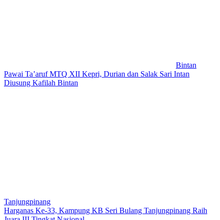
Bintan
Pawai Ta’aruf MTQ XII Kepri, Durian dan Salak Sari Intan
Diusung Kafilah Bintan
Tanjungpinang
Harganas Ke-33, Kampung KB Seri Bulang Tanjungpinang Raih
Juara III Tingkat Nasional