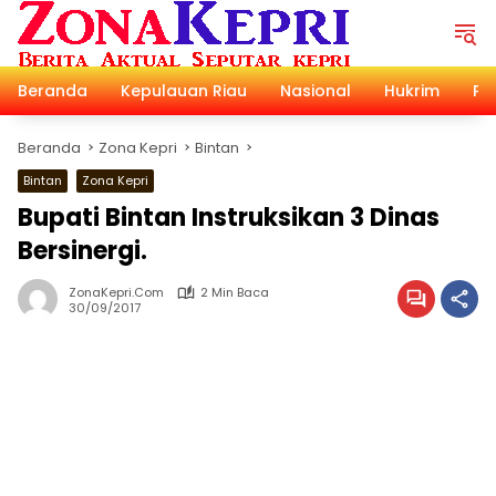
Langsung
ke
konten
Beranda
Kepulauan Riau
Nasional
Hukrim
Pol
Beranda
Zona Kepri
Bintan
Bintan
Zona Kepri
Bupati Bintan Instruksikan 3 Dinas
Bersinergi.
ZonaKepri.com
2 Min Baca
30/09/2017