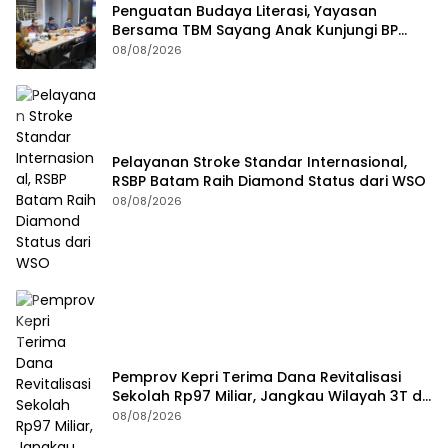
Penguatan Budaya Literasi, Yayasan
Bersama TBM Sayang Anak Kunjungi BP
Batam
08/08/2026
Pelayanan Stroke Standar Internasional,
RSBP Batam Raih Diamond Status dari WSO
08/08/2026
Pemprov Kepri Terima Dana Revitalisasi
Sekolah Rp97 Miliar, Jangkau Wilayah 3T di
Kepri
08/08/2026