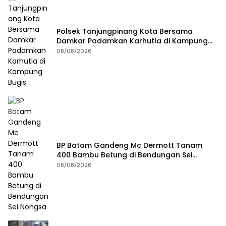
Polsek Tanjungpinang Kota Bersama
Damkar Padamkan Karhutla di Kampung
Bugis
08/08/2026
BP Batam Gandeng Mc Dermott Tanam
400 Bambu Betung di Bendungan Sei
Nongsa
08/08/2026