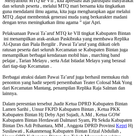
”Menyambut MTQ ke VII , kita apresiasi atas partisipasi masyarakat
dan seluruh peserta , melalui MTQ mari bersama kita tingkatkan
guna mendalami ilmu agama, kita juga mengharapkan agar melalui
MTQ ,dapat membentuk generasi muda yang berkarakter madani
dengan terus meningkatkan ilmu agama ” ujar Apri.
Pelaksanaan Pawai Ta`aruf MTQ ke VII tingkat Kabupaten Bintan
ini menampilkan arak-arakan Paskibraka yang membawa Replika
Al-Quran dan Piala Bergilir . Pawai Ta’aruf yang diikuti oleh
ratusan peserta dari seluruh Kecamatan se Kabupaten Bintan juga
menampilkan berbagai kendaraan mobil hias , marching band
pelajar , Tarian Melayu , serta Adat Istiadat Melayu yang berasal
dari tiap-tiap Kecamatan .
Berbagai atraksi dalam Pawai Ta’aruf juga berhasil memukau riuh
penonton yang hadir seperti persembahan Teater Colosal Mak Yong
dari Kecamatan Mantang, penampilan Replika Raja Salman dan
lainnya.
Dalam peresmian tersebut ,hadir Ketua DPRD Kabupaten Bintan
Lamen Sarihi , Unsur FKPD Kabupaten Bintan , Ketua PKK
Kabupaten Bintan Hj Deby Apri Sujadi, A.Md , Ketua GOW
Kabupaten Bintan Herdawati Dalmasri Syam, Plt Sekda Kabupaten
Bintan Drs Adi Prihantara, MM , Anggota DPRD Provinsi
Kepri
Hj
Susilawati , Kakanmenag Kabupaten Bintan Erizal Abdullah ,