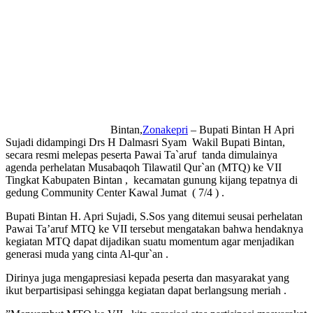
Bintan,
Zonakepri
– Bupati Bintan H Apri
Sujadi didampingi Drs H Dalmasri Syam Wakil Bupati Bintan,
secara resmi melepas peserta Pawai Ta`aruf tanda dimulainya
agenda perhelatan Musabaqoh Tilawatil Qur`an (MTQ) ke VII
Tingkat Kabupaten Bintan , kecamatan gunung kijang tepatnya di
gedung Community Center Kawal Jumat ( 7/4 ) .
Bupati Bintan H. Apri Sujadi, S.Sos yang ditemui seusai perhelatan
Pawai Ta’aruf MTQ ke VII tersebut mengatakan bahwa hendaknya
kegiatan MTQ dapat dijadikan suatu momentum agar menjadikan
generasi muda yang cinta Al-qur`an .
Dirinya juga mengapresiasi kepada peserta dan masyarakat yang
ikut berpartisipasi sehingga kegiatan dapat berlangsung meriah .