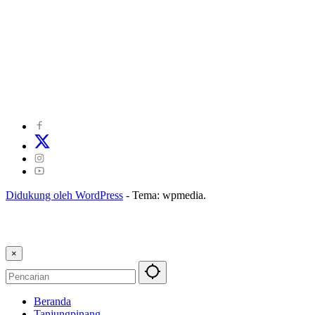
©
2024
zonakepri.com |
Tentang Kami
|
Redaksi
|
Disclaimer
|
Kode Perilaku Perusahaan Pers
|
Pedoman Media Cyber
|
Visi Misi
|
Kode Etik Jurnalistik
|
Pedoman Pemberitaan Ramah Anak
Didukung oleh WordPress
-
Tema: wpmedia.
×
Beranda
Tanjungpinang