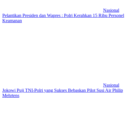
Nasional
Pelantikan Presiden dan Wapres : Polri Kerahkan 15 Ribu Personel
Keamanan
Nasional
Jokowi Puji TNI-Polri yang Sukses Bebaskan Pilot Susi Air Philip
Mehrtens