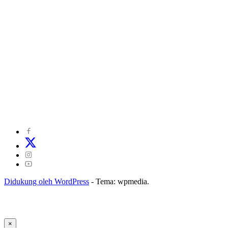
©
2024
zonakepri.com |
Tentang Kami
|
Redaksi
|
Disclaimer
|
Kode Perilaku Perusahaan Pers
|
Pedoman Media Cyber
|
Visi Misi
|
Kode Etik Jurnalistik
|
Pedoman Pemberitaan Ramah Anak
Didukung oleh WordPress
-
Tema: wpmedia.
×