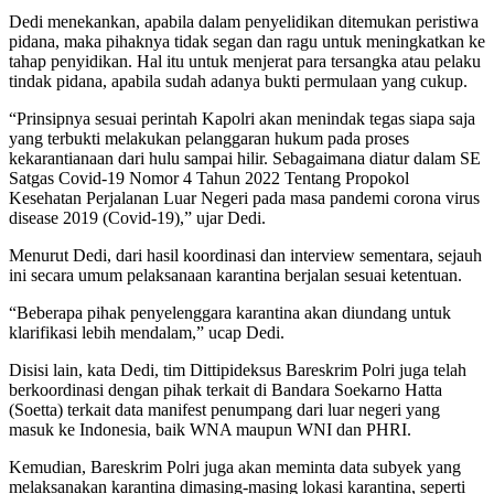
Dedi menekankan, apabila dalam penyelidikan ditemukan peristiwa
pidana, maka pihaknya tidak segan dan ragu untuk meningkatkan ke
tahap penyidikan. Hal itu untuk menjerat para tersangka atau pelaku
tindak pidana, apabila sudah adanya bukti permulaan yang cukup.
“Prinsipnya sesuai perintah Kapolri akan menindak tegas siapa saja
yang terbukti melakukan pelanggaran hukum pada proses
kekarantianaan dari hulu sampai hilir. Sebagaimana diatur dalam SE
Satgas Covid-19 Nomor 4 Tahun 2022 Tentang Propokol
Kesehatan Perjalanan Luar Negeri pada masa pandemi corona virus
disease 2019 (Covid-19),” ujar Dedi.
Menurut Dedi, dari hasil koordinasi dan interview sementara, sejauh
ini secara umum pelaksanaan karantina berjalan sesuai ketentuan.
“Beberapa pihak penyelenggara karantina akan diundang untuk
klarifikasi lebih mendalam,” ucap Dedi.
Disisi lain, kata Dedi, tim Dittipideksus Bareskrim Polri juga telah
berkoordinasi dengan pihak terkait di Bandara Soekarno Hatta
(Soetta) terkait data manifest penumpang dari luar negeri yang
masuk ke Indonesia, baik WNA maupun WNI dan PHRI.
Kemudian, Bareskrim Polri juga akan meminta data subyek yang
melaksanakan karantina dimasing-masing lokasi karantina, seperti