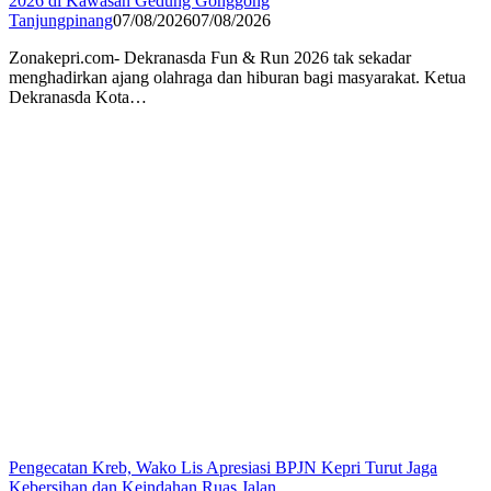
2026 di Kawasan Gedung Gonggong
Tanjungpinang
07/08/2026
07/08/2026
Zonakepri.com- Dekranasda Fun & Run 2026 tak sekadar
menghadirkan ajang olahraga dan hiburan bagi masyarakat. Ketua
Dekranasda Kota…
Pengecatan Kreb, Wako Lis Apresiasi BPJN Kepri Turut Jaga
Kebersihan dan Keindahan Ruas Jalan