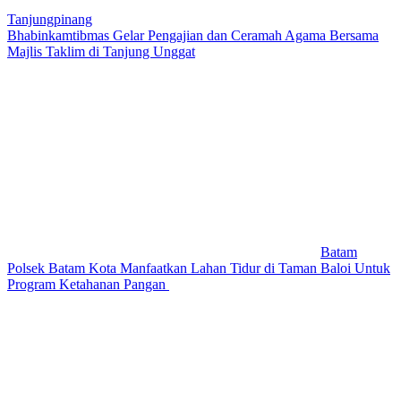
Tanjungpinang
Bhabinkamtibmas Gelar Pengajian dan Ceramah Agama Bersama
Majlis Taklim di Tanjung Unggat
Batam
Polsek Batam Kota Manfaatkan Lahan Tidur di Taman Baloi Untuk
Program Ketahanan Pangan