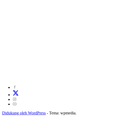
©
2024
zonakepri.com |
Tentang Kami
|
Redaksi
|
Disclaimer
|
Kode Perilaku Perusahaan Pers
|
Pedoman Media Cyber
|
Visi Misi
|
Kode Etik Jurnalistik
|
Pedoman Pemberitaan Ramah Anak
Didukung oleh WordPress
-
Tema: wpmedia.