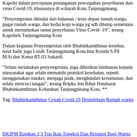
Kapolri dalam percepatan penanganan pencegahan penyebaran dari
virus Covid-19, khususnya di wilayah Kota Tanjungpinang.
“Penyemprotan dimulai dari halaman / teras depan rumah warga,
pagar rumah warga, dan kedai kopi warga yg sdh ditutup sementara
untuk memutuskan rantai penyebaran Virus Covid -19”, terang
Kapolsek Tanjungpinang Kota
Dalam kegiatan Penyemprotan oleh Bhabinkamtibmas tersebut,
turut hadir juga Lurah Tanjungpinang Kota Ima Rosida S.Pd
M.Si.dan Ketua RT.03 Sukardi.
“Selain melakukan penyemprotan, juga diberikan himbauan kepada
masyarakat agar selalu mematuhi protokol kesehatan, seperti
menggunakan masker, menjaga jarak, menghindari kerumunan, dan
selalu mencuci tangan”, terang Bripka Jon Rihat Hutabarat
Bhabinkamtibmas Kelurahan Tanjungpinang Kota. **
Tag:
Bhabinkamtibmas
Cegah Covid-19
Desinfektan
Rumah warga
BKIPM Bagikan 3,3 Ton Ikan Tongkol Dan Benggol Bagi Warga