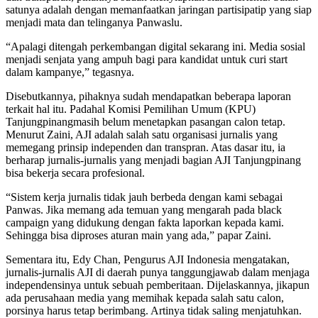
satunya adalah dengan memanfaatkan jaringan partisipatip yang siap
menjadi mata dan telinganya Panwaslu.
“Apalagi ditengah perkembangan digital sekarang ini. Media sosial
menjadi senjata yang ampuh bagi para kandidat untuk curi start
dalam kampanye,” tegasnya.
Disebutkannya, pihaknya sudah mendapatkan beberapa laporan
terkait hal itu. Padahal Komisi Pemilihan Umum (KPU)
Tanjungpinangmasih belum menetapkan pasangan calon tetap.
Menurut Zaini, AJI adalah salah satu organisasi jurnalis yang
memegang prinsip independen dan transpran. Atas dasar itu, ia
berharap jurnalis-jurnalis yang menjadi bagian AJI Tanjungpinang
bisa bekerja secara profesional.
“Sistem kerja jurnalis tidak jauh berbeda dengan kami sebagai
Panwas. Jika memang ada temuan yang mengarah pada black
campaign yang didukung dengan fakta laporkan kepada kami.
Sehingga bisa diproses aturan main yang ada,” papar Zaini.
Sementara itu, Edy Chan, Pengurus AJI Indonesia mengatakan,
jurnalis-jurnalis AJI di daerah punya tanggungjawab dalam menjaga
independensinya untuk sebuah pemberitaan. Dijelaskannya, jikapun
ada perusahaan media yang memihak kepada salah satu calon,
porsinya harus tetap berimbang. Artinya tidak saling menjatuhkan.