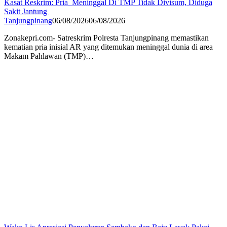
Kasat Reskrim: Pria Meninggal Di TMP Tidak Divisum, Diduga
Sakit Jantung
Tanjungpinang
06/08/2026
06/08/2026
Zonakepri.com- Satreskrim Polresta Tanjungpinang memastikan
kematian pria inisial AR yang ditemukan meninggal dunia di area
Makam Pahlawan (TMP)…