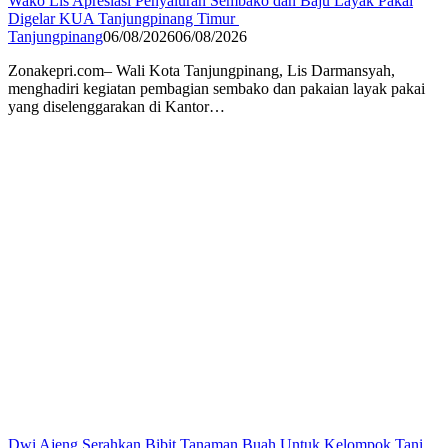
Wako Lis Apresiasi Penyaluran Sembako dan Baju Layak Pakai
Digelar KUA Tanjungpinang Timur
Tanjungpinang
06/08/2026
06/08/2026
Zonakepri.com– Wali Kota Tanjungpinang, Lis Darmansyah,
menghadiri kegiatan pembagian sembako dan pakaian layak pakai
yang diselenggarakan di Kantor…
Dwi Ajeng Serahkan Bibit Tanaman Buah Untuk Kelompok Tani