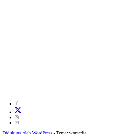
©
2024
zonakepri.com |
Tentang Kami
|
Redaksi
|
Disclaimer
|
Kode Perilaku Perusahaan Pers
|
Pedoman Media Cyber
|
Visi Misi
|
Kode Etik Jurnalistik
|
Pedoman Pemberitaan Ramah Anak
Didukung oleh WordPress
-
Tema: wpmedia.