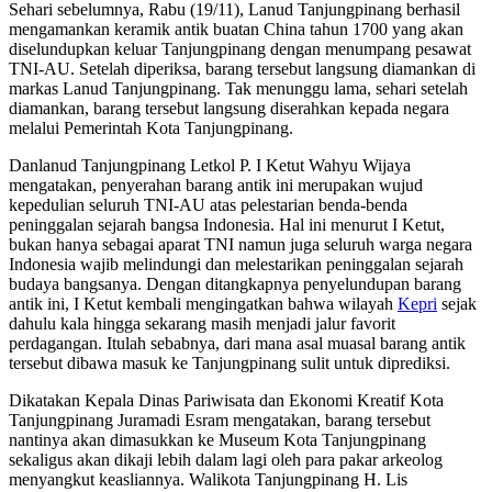
Sehari sebelumnya, Rabu (19/11), Lanud Tanjungpinang berhasil
mengamankan keramik antik buatan China tahun 1700 yang akan
diselundupkan keluar Tanjungpinang dengan menumpang pesawat
TNI-AU. Setelah diperiksa, barang tersebut langsung diamankan di
markas Lanud Tanjungpinang. Tak menunggu lama, sehari setelah
diamankan, barang tersebut langsung diserahkan kepada negara
melalui Pemerintah Kota Tanjungpinang.
Danlanud Tanjungpinang Letkol P. I Ketut Wahyu Wijaya
mengatakan, penyerahan barang antik ini merupakan wujud
kepedulian seluruh TNI-AU atas pelestarian benda-benda
peninggalan sejarah bangsa Indonesia. Hal ini menurut I Ketut,
bukan hanya sebagai aparat TNI namun juga seluruh warga negara
Indonesia wajib melindungi dan melestarikan peninggalan sejarah
budaya bangsanya. Dengan ditangkapnya penyelundupan barang
antik ini, I Ketut kembali mengingatkan bahwa wilayah
Kepri
sejak
dahulu kala hingga sekarang masih menjadi jalur favorit
perdagangan. Itulah sebabnya, dari mana asal muasal barang antik
tersebut dibawa masuk ke Tanjungpinang sulit untuk diprediksi.
Dikatakan Kepala Dinas Pariwisata dan Ekonomi Kreatif Kota
Tanjungpinang Juramadi Esram mengatakan, barang tersebut
nantinya akan dimasukkan ke Museum Kota Tanjungpinang
sekaligus akan dikaji lebih dalam lagi oleh para pakar arkeolog
menyangkut keasliannya. Walikota Tanjungpinang H. Lis