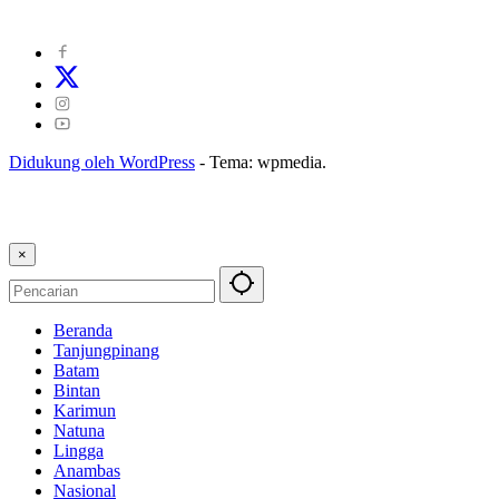
Kode Etik Jurnalistik
|
Pedoman Pemberitaan Ramah Anak
Didukung oleh WordPress
-
Tema: wpmedia.
×
Beranda
Tanjungpinang
Batam
Bintan
Karimun
Natuna
Lingga
Anambas
Nasional