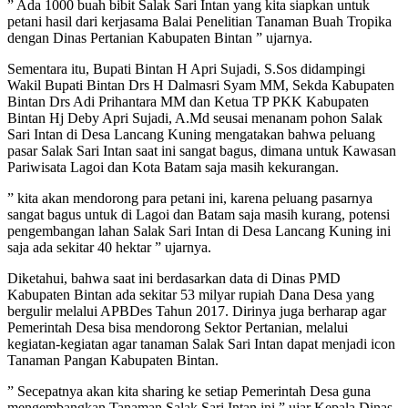
” Ada 1000 buah bibit Salak Sari Intan yang kita siapkan untuk
petani hasil dari kerjasama Balai Penelitian Tanaman Buah Tropika
dengan Dinas Pertanian Kabupaten Bintan ” ujarnya.
Sementara itu, Bupati Bintan H Apri Sujadi, S.Sos didampingi
Wakil Bupati Bintan Drs H Dalmasri Syam MM, Sekda Kabupaten
Bintan Drs Adi Prihantara MM dan Ketua TP PKK Kabupaten
Bintan Hj Deby Apri Sujadi, A.Md seusai menanam pohon Salak
Sari Intan di Desa Lancang Kuning mengatakan bahwa peluang
pasar Salak Sari Intan saat ini sangat bagus, dimana untuk Kawasan
Pariwisata Lagoi dan Kota Batam saja masih kekurangan.
” kita akan mendorong para petani ini, karena peluang pasarnya
sangat bagus untuk di Lagoi dan Batam saja masih kurang, potensi
pengembangan lahan Salak Sari Intan di Desa Lancang Kuning ini
saja ada sekitar 40 hektar ” ujarnya.
Diketahui, bahwa saat ini berdasarkan data di Dinas PMD
Kabupaten Bintan ada sekitar 53 milyar rupiah Dana Desa yang
bergulir melalui APBDes Tahun 2017. Dirinya juga berharap agar
Pemerintah Desa bisa mendorong Sektor Pertanian, melalui
kegiatan-kegiatan agar tanaman Salak Sari Intan dapat menjadi icon
Tanaman Pangan Kabupaten Bintan.
” Secepatnya akan kita sharing ke setiap Pemerintah Desa guna
mengembangkan Tanaman Salak Sari Intan ini ” ujar Kepala Dinas