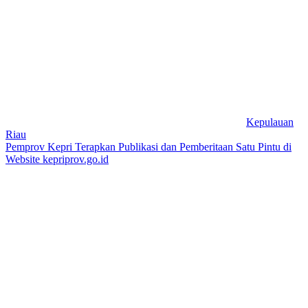
Kepulauan
Riau
Pemprov Kepri Terapkan Publikasi dan Pemberitaan Satu Pintu di
Website kepriprov.go.id