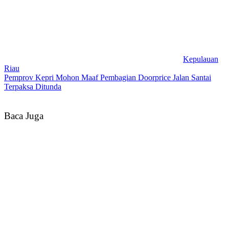
Kepulauan
Riau
Pemprov Kepri Mohon Maaf Pembagian Doorprice Jalan Santai
Terpaksa Ditunda
Baca Juga