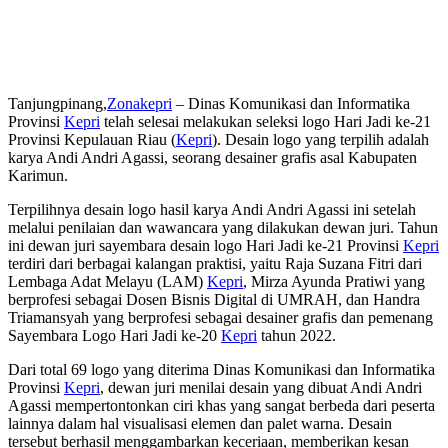
Tanjungpinang,
Zonakepri
– Dinas Komunikasi dan Informatika
Provinsi
Kepri
telah selesai melakukan seleksi logo Hari Jadi ke-21
Provinsi Kepulauan Riau (
Kepri
). Desain logo yang terpilih adalah
karya Andi Andri Agassi, seorang desainer grafis asal Kabupaten
Karimun.
Terpilihnya desain logo hasil karya Andi Andri Agassi ini setelah
melalui penilaian dan wawancara yang dilakukan dewan juri. Tahun
ini dewan juri sayembara desain logo Hari Jadi ke-21 Provinsi
Kepri
terdiri dari berbagai kalangan praktisi, yaitu Raja Suzana Fitri dari
Lembaga Adat Melayu (LAM)
Kepri
, Mirza Ayunda Pratiwi yang
berprofesi sebagai Dosen Bisnis Digital di UMRAH, dan Handra
Triamansyah yang berprofesi sebagai desainer grafis dan pemenang
Sayembara Logo Hari Jadi ke-20
Kepri
tahun 2022.
Dari total 69 logo yang diterima Dinas Komunikasi dan Informatika
Provinsi
Kepri
, dewan juri menilai desain yang dibuat Andi Andri
Agassi mempertontonkan ciri khas yang sangat berbeda dari peserta
lainnya dalam hal visualisasi elemen dan palet warna. Desain
tersebut berhasil menggambarkan keceriaan, memberikan kesan