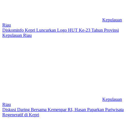
Kepulauan
Riau
Diskominfo Kepri Luncurkan Logo HUT Ke-23 Tahun Provinsi
Kepulauan Riau
Kepulauan
Riau
Diskusi Daring Bersama Kemenpar RI, Hasan Paparkan Pariwisata
Regeneratif di Kepri