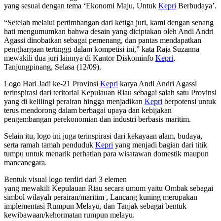
yang sesuai dengan tema ‘Ekonomi Maju, Untuk
Kepri
Berbudaya’.
“Setelah melalui pertimbangan dari ketiga juri, kami dengan senang
hati mengumumkan bahwa desain yang diciptakan oleh Andi Andri
Agassi dinobatkan sebagai pemenang, dan pantas mendapatkan
penghargaan tertinggi dalam kompetisi ini,” kata Raja Suzanna
mewakili dua juri lainnya di Kantor Diskominfo
Kepri
,
Tanjungpinang, Selasa (12/09).
Logo Hari Jadi ke-21 Provinsi
Kepri
karya Andi Andri Agassi
terinspirasi dari teritorial Kepulauan Riau sebagai salah satu Provinsi
yang di kelilingi perairan hingga menjadikan
Kepri
berpotensi untuk
terus mendorong dalam berbagai upaya dan kebijakan
pengembangan perekonomian dan industri berbasis maritim.
Selain itu, logo ini juga terinspirasi dari kekayaan alam, budaya,
serta ramah tamah penduduk
Kepri
yang menjadi bagian dari titik
tumpu untuk menarik perhatian para wisatawan domestik maupun
mancanegara.
Bentuk visual logo terdiri dari 3 elemen
yang mewakili Kepulauan Riau secara umum yaitu Ombak sebagai
simbol wilayah perairan/maritim , Lancang kuning merupakan
implementasi Rumpun Melayu, dan Tanjak sebagai bentuk
kewibawaan/kehormatan rumpun melayu.