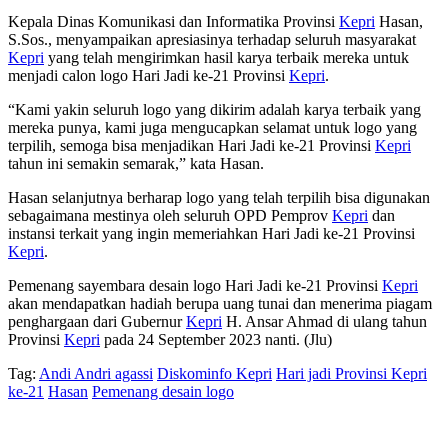
Kepala Dinas Komunikasi dan Informatika Provinsi
Kepri
Hasan,
S.Sos., menyampaikan apresiasinya terhadap seluruh masyarakat
Kepri
yang telah mengirimkan hasil karya terbaik mereka untuk
menjadi calon logo Hari Jadi ke-21 Provinsi
Kepri
.
“Kami yakin seluruh logo yang dikirim adalah karya terbaik yang
mereka punya, kami juga mengucapkan selamat untuk logo yang
terpilih, semoga bisa menjadikan Hari Jadi ke-21 Provinsi
Kepri
tahun ini semakin semarak,” kata Hasan.
Hasan selanjutnya berharap logo yang telah terpilih bisa digunakan
sebagaimana mestinya oleh seluruh OPD Pemprov
Kepri
dan
instansi terkait yang ingin memeriahkan Hari Jadi ke-21 Provinsi
Kepri
.
Pemenang sayembara desain logo Hari Jadi ke-21 Provinsi
Kepri
akan mendapatkan hadiah berupa uang tunai dan menerima piagam
penghargaan dari Gubernur
Kepri
H. Ansar Ahmad di ulang tahun
Provinsi
Kepri
pada 24 September 2023 nanti. (Jlu)
Tag:
Andi Andri agassi
Diskominfo Kepri
Hari jadi Provinsi Kepri
ke-21
Hasan
Pemenang desain logo