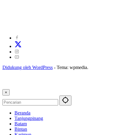
©
2024
zonakepri.com |
Tentang Kami
|
Redaksi
|
Disclaimer
|
Kode Perilaku Perusahaan Pers
|
Pedoman Media Cyber
|
Visi Misi
|
Kode Etik Jurnalistik
|
Pedoman Pemberitaan Ramah Anak
Didukung oleh WordPress
-
Tema: wpmedia.
×
Beranda
Tanjungpinang
Batam
Bintan
Karimun