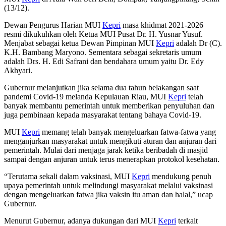
(13/12).
Dewan Pengurus Harian MUI
Kepri
masa khidmat 2021-2026
resmi dikukuhkan oleh Ketua MUI Pusat Dr. H. Yusnar Yusuf.
Menjabat sebagai ketua Dewan Pimpinan MUI
Kepri
adalah Dr (C).
K.H. Bambang Maryono. Sementara sebagai sekretaris umum
adalah Drs. H. Edi Safrani dan bendahara umum yaitu Dr. Edy
Akhyari.
Gubernur melanjutkan jika selama dua tahun belakangan saat
pandemi Covid-19 melanda Kepulauan Riau, MUI
Kepri
telah
banyak membantu pemerintah untuk memberikan penyuluhan dan
juga pembinaan kepada masyarakat tentang bahaya Covid-19.
MUI
Kepri
memang telah banyak mengeluarkan fatwa-fatwa yang
menganjurkan masyarakat untuk mengikuti aturan dan anjuran dari
pemerintah. Mulai dari menjaga jarak ketika beribadah di masjid
sampai dengan anjuran untuk terus menerapkan protokol kesehatan.
“Terutama sekali dalam vaksinasi, MUI
Kepri
mendukung penuh
upaya pemerintah untuk melindungi masyarakat melalui vaksinasi
dengan mengeluarkan fatwa jika vaksin itu aman dan halal,” ucap
Gubernur.
Menurut Gubernur, adanya dukungan dari MUI
Kepri
terkait