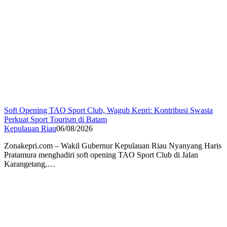
Soft Opening TAO Sport Club, Wagub Kepri: Kontribusi Swasta
Perkuat Sport Tourism di Batam
Kepulauan Riau
06/08/2026
Zonakepri.com – Wakil Gubernur Kepulauan Riau Nyanyang Haris
Pratamura menghadiri soft opening TAO Sport Club di Jalan
Karangetang,…