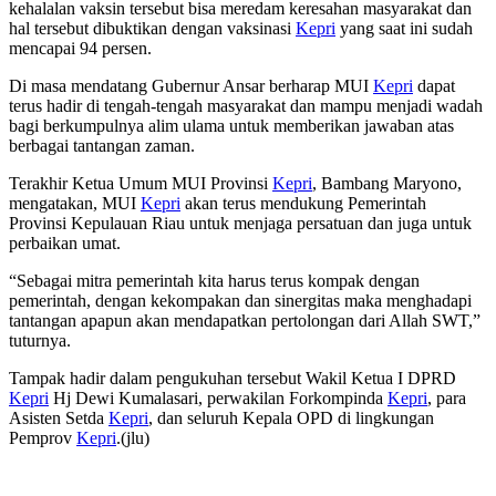
kehalalan vaksin tersebut bisa meredam keresahan masyarakat dan
hal tersebut dibuktikan dengan vaksinasi
Kepri
yang saat ini sudah
mencapai 94 persen.
Di masa mendatang Gubernur Ansar berharap MUI
Kepri
dapat
terus hadir di tengah-tengah masyarakat dan mampu menjadi wadah
bagi berkumpulnya alim ulama untuk memberikan jawaban atas
berbagai tantangan zaman.
Terakhir Ketua Umum MUI Provinsi
Kepri
, Bambang Maryono,
mengatakan, MUI
Kepri
akan terus mendukung Pemerintah
Provinsi Kepulauan Riau untuk menjaga persatuan dan juga untuk
perbaikan umat.
“Sebagai mitra pemerintah kita harus terus kompak dengan
pemerintah, dengan kekompakan dan sinergitas maka menghadapi
tantangan apapun akan mendapatkan pertolongan dari Allah SWT,”
tuturnya.
Tampak hadir dalam pengukuhan tersebut Wakil Ketua I DPRD
Kepri
Hj Dewi Kumalasari, perwakilan Forkompinda
Kepri
, para
Asisten Setda
Kepri
, dan seluruh Kepala OPD di lingkungan
Pemprov
Kepri
.(jlu)