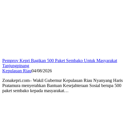
Pemprov Kepri Bagikan 500 Paket Sembako Untuk Masyarakat
Tanjungpinang
Kepulauan Riau
04/08/2026
Zonakepri.com– Wakil Gubernur Kepulauan Riau Nyanyang Haris
Pratamura menyerahkan Bantuan Kesejahteraan Sosial berupa 500
paket sembako kepada masyarakat…