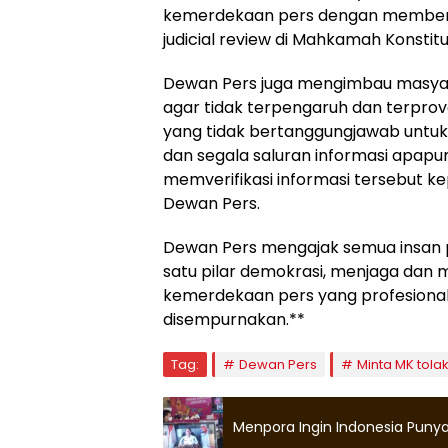
kemerdekaan pers dengan memberi
judicial review di Mahkamah Konstitusi
Dewan Pers juga mengimbau masyar
agar tidak terpengaruh dan terprov
yang tidak bertanggungjawab untuk
dan segala saluran informasi apapun
memverifikasi informasi tersebut k
Dewan Pers.
Dewan Pers mengajak semua insan p
satu pilar demokrasi, menjaga da
kemerdekaan pers yang profesiona
disempurnakan.**
Tag:
Dewan Pers
Minta MK tolak
Menpora Ingin Indonesia Punya