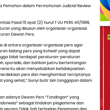
ra Pemohon dalam Permohonan Judicial Review
asi Pasal 15 ayat (2) huruf f UU PERS 40/1999,
ran yang disusun oleh organisasi-organisasi
turan Dewan Pers.
s di antara organisasi-organisasi pers agar
uran bidang pers yang kohesif yang dapat
ngga tidak terdapat peraturan-peraturan
sah, sporadis, dan bahkan justru bertentangan
Karena itu akan menyebabkan ketidakpastian
merdekaan pers dan menghambat terciptanya
l yang sehat,” bunyi butir lain tanggapan dalam
ngan adanya Dewan Pers “Tandingan” yang
ndonesia” sebagai tindakan plagiarisme dan
 lain secara Tidak Sah terhadap Penamaan dan