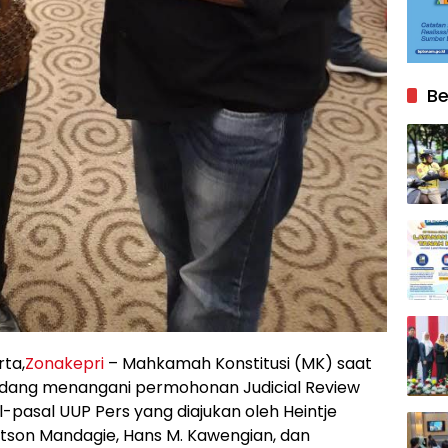
Be
rta,
Zonakepri
– Mahkamah Konstitusi (MK) saat
sedang menangani permohonan Judicial Review
l-pasal UUP Pers yang diajukan oleh Heintje
tson Mandagie, Hans M. Kawengian, dan