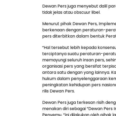
Dewan Pers juga menyebut dalil pa
tidak jelas atau obscuur libel.
Menurut pihak Dewan Pers, Implement
berkenaan dengan peraturan-peratu
pers diterbitkan dalam bentuk Pera
“Hal tersebut lebih kepada konsensu
terciptanya suatu peraturan-perat
memayungi seluruh insan pers, sehi
organisasi pers yang bersifat terpi
antara satu dengan yang lainnya. 
hukum dalam penyelenggaraan ke
peningkatan kehidupan pers nasiona
rilis Dewan Pers.
Dewan Pers juga terkesan risih de
menakan diri sebagai “Dewan Pers I
Penyemu. “Ini dilakukan oleh pihak