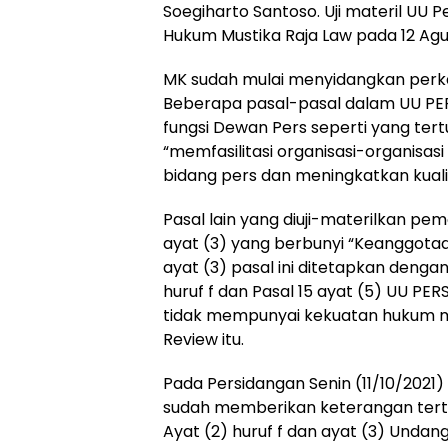
Soegiharto Santoso. Uji materil UU Pe
Hukum Mustika Raja Law pada 12 Agu
MK sudah mulai menyidangkan perkara 
Beberapa pasal-pasal dalam UU PERS
fungsi Dewan Pers seperti yang tertu
“memfasilitasi organisasi-organisa
bidang pers dan meningkatkan kuali
Pasal lain yang diuji-materilkan pe
ayat (3) yang berbunyi “Keanggot
ayat (3) pasal ini ditetapkan dengan
huruf f dan Pasal 15 ayat (5) UU P
tidak mempunyai kekuatan hukum me
Review itu.
Pada Persidangan Senin (11/10/2021)
sudah memberikan keterangan tertuli
Ayat (2) huruf f dan ayat (3) Unda