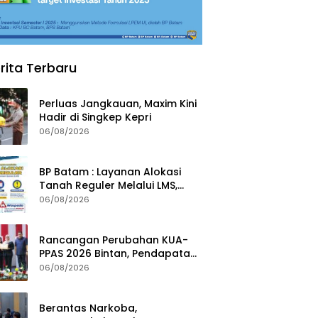
rita Terbaru
Perluas Jangkauan, Maxim Kini
Hadir di Singkep Kepri
06/08/2026
BP Batam : Layanan Alokasi
Tanah Reguler Melalui LMS,
Waspadai Penipuan Atasnama
06/08/2026
Institusi
Rancangan Perubahan KUA-
PPAS 2026 Bintan, Pendapatan
Transfer Pusat Diproyeksi Naik
06/08/2026
Rp1,41 Miliar
Berantas Narkoba,