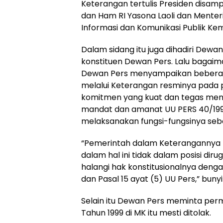
Keterangan tertulis Presiden disa
dan Ham RI Yasona Laoli dan Menter
Informasi dan Komunikasi Publik K
Dalam sidang itu juga dihadiri Dewan
konstituen Dewan Pers. Lalu bagaim
Dewan Pers menyampaikan beberap
melalui Keterangan resminya pada 
komitmen yang kuat dan tegas meng
mandat dan amanat UU PERS 40/1999 
melaksanakan fungsi-fungsinya seb
“Pemerintah dalam Keteranganny
dalam hal ini tidak dalam posisi dir
halangi hak konstitusionalnya denga
dan Pasal 15 ayat (5) UU Pers,” bu
Selain itu Dewan Pers meminta perm
Tahun 1999 di MK itu mesti ditolak.