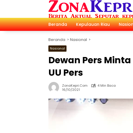
Langsung
ke
konten
Beranda
Kepulauan Riau
Nasion
Beranda
Nasional
Nasional
Dewan Pers Minta 
UU Pers
ZonaKepri.com
4 Min Baca
16/10/2021