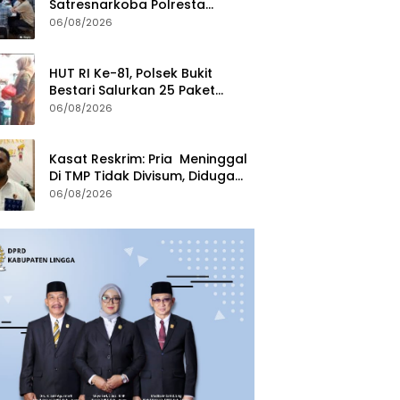
Satresnarkoba Polresta
Tanjungpinang Perkuat Sinergi
06/08/2026
dengan Jasa Ekspedisi
HUT RI Ke-81, Polsek Bukit
Bestari Salurkan 25 Paket
Bansos Untuk Warga di
06/08/2026
Tanjung Unggat
Kasat Reskrim: Pria Meninggal
Di TMP Tidak Divisum, Diduga
Sakit Jantung
06/08/2026