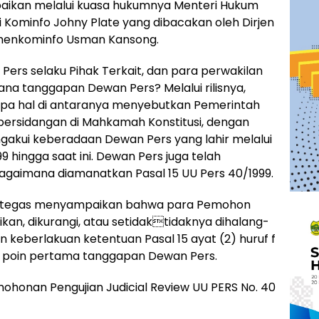
mpaikan melalui kuasa hukumnya Menteri Hukum
i Kominfo Johny Plate yang dibacakan oleh Dirjen
emenkominfo Usman Kansong.
 Pers selaku Pihak Terkait, dan para perwakilan
ana tanggapan Dewan Pers? Melalui rilisnya,
a hal di antaranya menyebutkan Pemerintah
persidangan di Mahkamah Konstitusi, dengan
akui keberadaan Dewan Pers yang lahir melalui
hingga saat ini. Dewan Pers juga telah
agaimana diamanatkan Pasal 15 UU Pers 40/1999.
a tegas menyampaikan bahwa para Pemohon
ugikan, dikurangi, atau setidaktidaknya dihalang-
n keberlakuan ketentuan Pasal 15 ayat (2) huruf f
nyi poin pertama tanggapan Dewan Pers.
ohonan Pengujian Judicial Review UU PERS No. 40