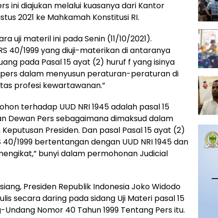
rs ini diajukan melalui kuasanya dari Kantor
stus 2021 ke Mahkamah Konstitusi RI.
uji materil ini pada Senin (11/10/2021).
 40/1999 yang diuji-materikan di antaranya
ang pada Pasal 15 ayat (2) huruf f yang isinya
si pers dalam menyusun peraturan-peraturan di
tas profesi kewartawanan.”
mohon terhadap UUD NRI 1945 adalah pasal 15
aan Dewan Pers sebagaimana dimaksud dalam
 Keputusan Presiden. Dan pasal Pasal 15 ayat (2)
ERS 40/1999 bertentangan dengan UUD NRI 1945 dan
ngikat,” bunyi dalam permohonan Judicial
 siang, Presiden Republik Indonesia Joko Widodo
s secara daring pada sidang Uji Materi pasal 15
ng-Undang Nomor 40 Tahun 1999 Tentang Pers itu.