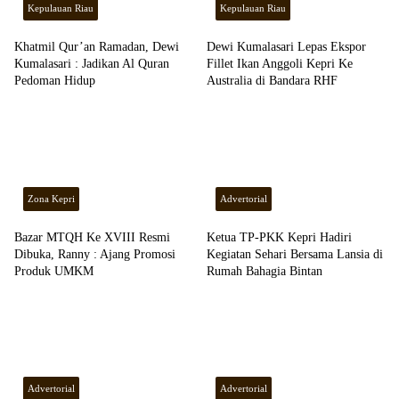
Kepulauan Riau
Kepulauan Riau
Khatmil Qur’an Ramadan, Dewi
Dewi Kumalasari Lepas Ekspor
Kumalasari : Jadikan Al Quran
Fillet Ikan Anggoli Kepri Ke
Pedoman Hidup
Australia di Bandara RHF
Zona Kepri
Advertorial
Bazar MTQH Ke XVIII Resmi
Ketua TP-PKK Kepri Hadiri
Dibuka, Ranny : Ajang Promosi
Kegiatan Sehari Bersama Lansia di
Produk UMKM
Rumah Bahagia Bintan
Advertorial
Advertorial