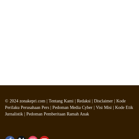
©
2024
zonakepri.com |
Tentang Kami
|
Redaksi
|
Disclaimer
|
Kode
Perilaku Perusahaan Pers
|
Pedoman Media Cyber
|
Visi Misi
|
Kode Etik
Jurnalistik
|
Pedoman Pemberitaan Ramah Anak