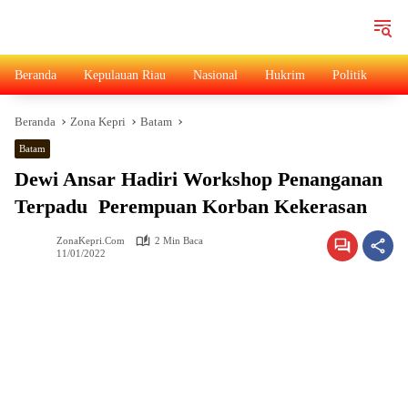
Langsung
ke
konten
Beranda
Kepulauan Riau
Nasional
Hukrim
Politik
Ad
Beranda
Zona Kepri
Batam
Batam
Dewi Ansar Hadiri Workshop Penanganan
Terpadu Perempuan Korban Kekerasan
ZonaKepri.com
2 Min Baca
11/01/2022