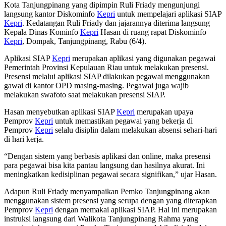
Kota Tanjungpinang yang dipimpin Ruli Friady mengunjungi
langsung kantor Diskominfo
Kepri
untuk mempelajari aplikasi SIAP
Kepri
. Kedatangan Ruli Friady dan jajarannya diterima langsung
Kepala Dinas Kominfo
Kepri
Hasan di ruang rapat Diskominfo
Kepri
, Dompak, Tanjungpinang, Rabu (6/4).
Aplikasi SIAP
Kepri
merupakan aplikasi yang digunakan pegawai
Pemerintah Provinsi Kepulauan Riau untuk melakukan presensi.
Presensi melalui aplikasi SIAP dilakukan pegawai menggunakan
gawai di kantor OPD masing-masing. Pegawai juga wajib
melakukan swafoto saat melakukan presensi SIAP.
Hasan menyebutkan aplikasi SIAP
Kepri
merupakan upaya
Pemprov
Kepri
untuk memastikan pegawai yang bekerja di
Pemprov
Kepri
selalu disiplin dalam melakukan absensi sehari-hari
di hari kerja.
“Dengan sistem yang berbasis aplikasi dan online, maka presensi
para pegawai bisa kita pantau langsung dan hasilnya akurat. Ini
meningkatkan kedisiplinan pegawai secara signifikan,” ujar Hasan.
Adapun Ruli Friady menyampaikan Pemko Tanjungpinang akan
menggunakan sistem presensi yang serupa dengan yang diterapkan
Pemprov
Kepri
dengan memakai aplikasi SIAP. Hal ini merupakan
instruksi langsung dari Walikota Tanjungpinang Rahma yang