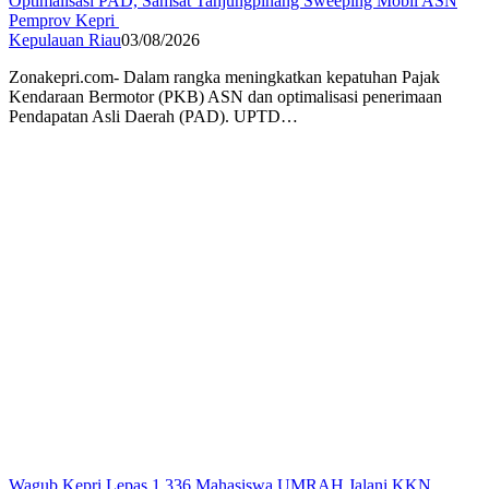
Optimalisasi PAD, Samsat Tanjungpinang Sweeping Mobil ASN
Pemprov Kepri
Kepulauan Riau
03/08/2026
Zonakepri.com- Dalam rangka meningkatkan kepatuhan Pajak
Kendaraan Bermotor (PKB) ASN dan optimalisasi penerimaan
Pendapatan Asli Daerah (PAD). UPTD…
Wagub Kepri Lepas 1.336 Mahasiswa UMRAH Jalani KKN