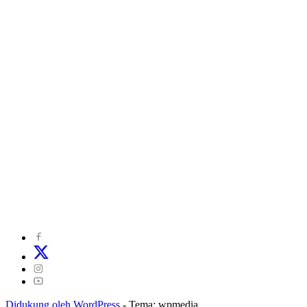
©
2024
zonakepri.com |
Tentang Kami
|
Redaksi
|
Disclaimer
|
Kode Perilaku Perusahaan Pers
|
Pedoman Media Cyber
|
Visi Misi
|
Kode Etik Jurnalistik
|
Pedoman Pemberitaan Ramah Anak
Didukung oleh WordPress
-
Tema: wpmedia.