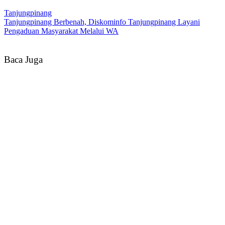
Tanjungpinang
Tanjungpinang Berbenah, Diskominfo Tanjungpinang Layani
Pengaduan Masyarakat Melalui WA
Baca Juga