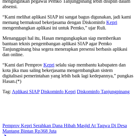
menginginkan pegawai Pemko Tanjungpinang lebih disiplin dalam
absensi.
“Kami melihat aplikasi SIAP ini sangat bagus digunakan, jadi kami
memang bermaksud bekerjasama dengan Diskominfo
Kepri
mengembangkan aplikasi ini untuk Pemko,” ujar Ruli.
Menanggapi hal itu, Hasan mengungkapkan siap memberikan
bantuan teknis pengembangan aplikasi SIAP agar Pemko
Tanjungpinang bisa segera menerapkan presensi berbasis aplikasi
dan online.
“Kami dari Pemprov
Kepri
selalu siap membantu kabupaten dan
kota jika mau saling bekerjasama mengembangkan sistem
digitalisasi pemerintahan yang lebih baik lagi kedepannya,” pungkas
Hasan.(*)
Tag:
Aplikasi SIAP
Diskominfo Kepri
Diskominfo Tanjungpinang
Pemprov Kepri Serahkan Dana Hibah Masjid At Taqwa Di Desa
Mantang Bintan Rp368 Juta