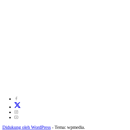
©
2024
zonakepri.com |
Tentang Kami
|
Redaksi
|
Disclaimer
|
Kode Perilaku Perusahaan Pers
|
Pedoman Media Cyber
|
Visi Misi
|
Kode Etik Jurnalistik
|
Pedoman Pemberitaan Ramah Anak
Didukung oleh WordPress
-
Tema: wpmedia.