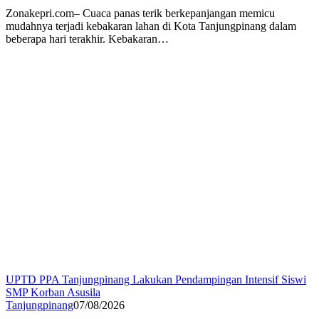
Zonakepri.com– Cuaca panas terik berkepanjangan memicu
mudahnya terjadi kebakaran lahan di Kota Tanjungpinang dalam
beberapa hari terakhir. Kebakaran…
UPTD PPA Tanjungpinang Lakukan Pendampingan Intensif Siswi
SMP Korban Asusila
Tanjungpinang
07/08/2026