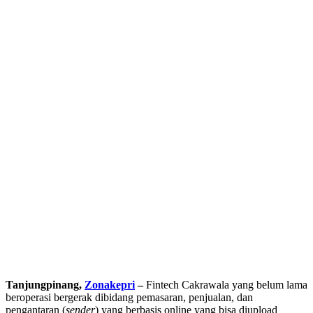
Tanjungpinang,
Zonakepri
–
Fintech Cakrawala yang belum lama
beroperasi bergerak dibidang pemasaran, penjualan, dan
pengantaran (
sender
) yang berbasis online yang bisa diupload