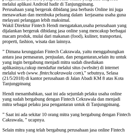
melalui aplikasi Android hadir di Tanjungpinang.
Perusahaan yang bergerak dibidang jasa berbasis Online ini juga
menawarkan dan membuka peluang dalam kerjasama usaha guna
melayani pelanggan lebih maksimal.
Wakil Direktur Fintech Hendi mengatakan,usaha perusahaan yang
dijalankan bergerak dibidang jasa online yang mencakup berbagai
macam produk, mulai dari makanan (food), kuliner, transportasi,
properti, fashion, wisata dan lainnya.
” Dimana keunggulan Fintech Cakrawala, yaitu menggabungkan
antara jasa pemasaran, penjualan, dan pengantaran,selain itu untuk
yang ingin bergabung menjadi mitra sudah disediakan
aplikasinya,cukup mendaftar melalui situs (website) di internet
melalui web (
www. fintechcakrawala com
),” sebutnya, Selasa
(21/5/2018) di kantor perusahaan di Jalan Abadi KM 8 atas Kota
Tanjungpinang
Hendi menambahkan, saat ini ada sejumlah pelaku usaha online
yang sudah bergabung dengan Fintech Cekrawala dan menjadi
mitra sebagai pelaku jasa pengantaran untuk di Tanjungpinang.
” Saat ini ada sekitar 10 orang mitra yang bergabung dengan Fintech
Cakrawala, ” ucapnya.
Selain mitra yang telah bergabung perusahaan jasa online Fintech