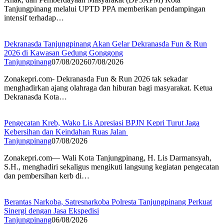
Tanjungpinang melalui UPTD PPA memberikan pendampingan
intensif terhadap…
Dekranasda Tanjungpinang Akan Gelar Dekranasda Fun & Run
2026 di Kawasan Gedung Gonggong
Tanjungpinang
07/08/2026
07/08/2026
Zonakepri.com- Dekranasda Fun & Run 2026 tak sekadar
menghadirkan ajang olahraga dan hiburan bagi masyarakat. Ketua
Dekranasda Kota…
Pengecatan Kreb, Wako Lis Apresiasi BPJN Kepri Turut Jaga
Kebersihan dan Keindahan Ruas Jalan
Tanjungpinang
07/08/2026
Zonakepri.com— Wali Kota Tanjungpinang, H. Lis Darmansyah,
S.H., menghadiri sekaligus mengikuti langsung kegiatan pengecatan
dan pembersihan kerb di…
Berantas Narkoba, Satresnarkoba Polresta Tanjungpinang Perkuat
Sinergi dengan Jasa Ekspedisi
Tanjungpinang
06/08/2026