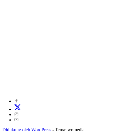
©
2024
zonakepri.com |
Tentang Kami
|
Redaksi
|
Disclaimer
|
Kode Perilaku Perusahaan Pers
|
Pedoman Media Cyber
|
Visi Misi
|
Kode Etik Jurnalistik
|
Pedoman Pemberitaan Ramah Anak
Didukung oleh WordPress
-
Tema: wpmedia.