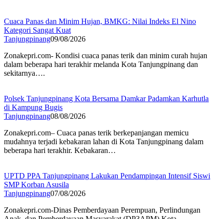
Cuaca Panas dan Minim Hujan, BMKG: Nilai Indeks El Nino
Kategori Sangat Kuat
Tanjungpinang
09/08/2026
Zonakepri.com- Kondisi cuaca panas terik dan minim curah hujan
dalam beberapa hari terakhir melanda Kota Tanjungpinang dan
sekitarnya….
Polsek Tanjungpinang Kota Bersama Damkar Padamkan Karhutla
di Kampung Bugis
Tanjungpinang
08/08/2026
Zonakepri.com– Cuaca panas terik berkepanjangan memicu
mudahnya terjadi kebakaran lahan di Kota Tanjungpinang dalam
beberapa hari terakhir. Kebakaran…
UPTD PPA Tanjungpinang Lakukan Pendampingan Intensif Siswi
SMP Korban Asusila
Tanjungpinang
07/08/2026
Zonakepri.com-Dinas Pemberdayaan Perempuan, Perlindungan
Anak, dan Pemberdayaan Masyarakat (DP3APM) Kota