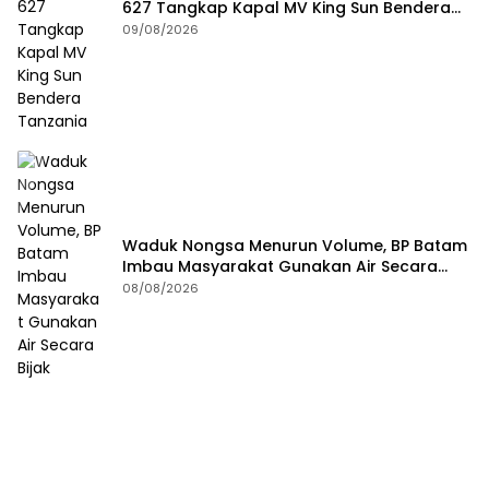
627 Tangkap Kapal MV King Sun Bendera
Tanzania
09/08/2026
Waduk Nongsa Menurun Volume, BP Batam
Imbau Masyarakat Gunakan Air Secara
Bijak
08/08/2026