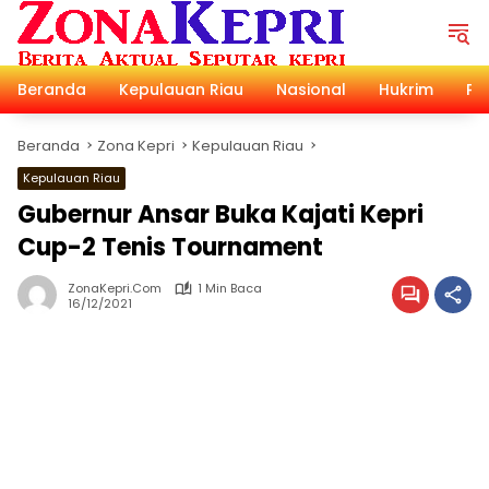
Langsung
ke
konten
Beranda
Kepulauan Riau
Nasional
Hukrim
Pol
Beranda
Zona Kepri
Kepulauan Riau
Kepulauan Riau
Gubernur Ansar Buka Kajati Kepri
Cup-2 Tenis Tournament
ZonaKepri.com
1 Min Baca
16/12/2021