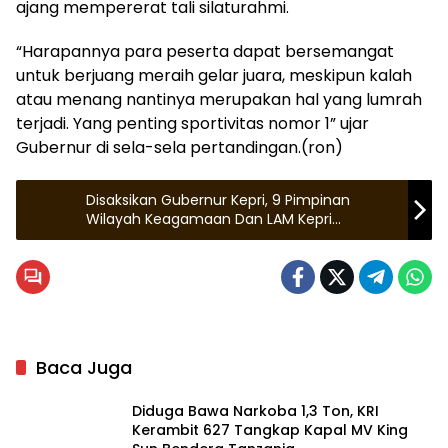
ajang mempererat tali silaturahmi.
“Harapannya para peserta dapat bersemangat
untuk berjuang meraih gelar juara, meskipun kalah
atau menang nantinya merupakan hal yang lumrah
terjadi. Yang penting sportivitas nomor 1” ujar
Gubernur di sela-sela pertandingan.(ron)
Disaksikan Gubernur Kepri, 9 Pimpinan
Wilayah Keagamaan Dan LAM Kepri
Nyatakan Sikap Sepakat Amankan Nataru
Baca Juga
Diduga Bawa Narkoba 1,3 Ton, KRI
Kerambit 627 Tangkap Kapal MV King