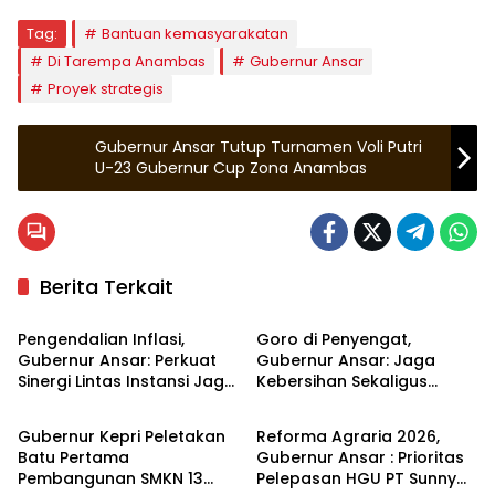
Tag:
Bantuan kemasyarakatan
Di Tarempa Anambas
Gubernur Ansar
Proyek strategis
Gubernur Ansar Tutup Turnamen Voli Putri
U-23 Gubernur Cup Zona Anambas
Berita Terkait
Kepulauan Riau
Kepulauan Riau
Pengendalian Inflasi,
Goro di Penyengat,
Gubernur Ansar: Perkuat
Gubernur Ansar: Jaga
Sinergi Lintas Instansi Jaga
Kebersihan Sekaligus
Kepulauan Riau
Kepulauan Riau
Stabilitas Harga
Merawat Kawasan
bersejarah
Gubernur Kepri Peletakan
Reforma Agraria 2026,
Batu Pertama
Gubernur Ansar : Prioritas
Pembangunan SMKN 13
Pelepasan HGU PT Sunny
Kepulauan Riau
Kepulauan Riau