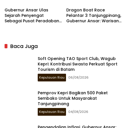
dan 14 di Batam
Mas Prima Agung 3000 Ha
di Bintan
Gubernur Ansar Ulas
Dragon Boat Race
Sejarah Penyengat
Pelantar 3 Tanjungpinang,
Sebagai Pusat Peradaban
Gubernur Ansar: Warisan
Melayu di Kompas TV
Budaya Jadi Daya Tarik
Wisman
Baca Juga
Soft Opening TAO Sport Club, Wagub
Kepri: Kontribusi Swasta Perkuat Sport
Tourism di Batam
Kepulauan Riau
06/08/2026
Pemprov Kepri Bagikan 500 Paket
Sembako Untuk Masyarakat
Tanjungpinang
Kepulauan Riau
04/08/2026
Pengendalian Inflasi, Gubernur Ansar: