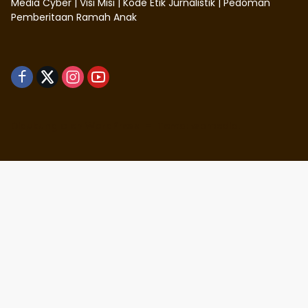
Media Cyber
|
Visi Misi
|
Kode Etik Jurnalistik
|
Pedoman
Pemberitaan Ramah Anak
Didukung oleh WordPress
-
Tema: wpmedia.