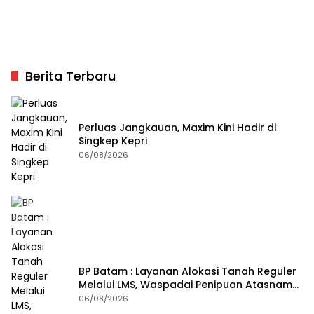
Berita Terbaru
Perluas Jangkauan, Maxim Kini Hadir di
Singkep Kepri
06/08/2026
BP Batam : Layanan Alokasi Tanah Reguler
Melalui LMS, Waspadai Penipuan Atasnama
Institusi
06/08/2026