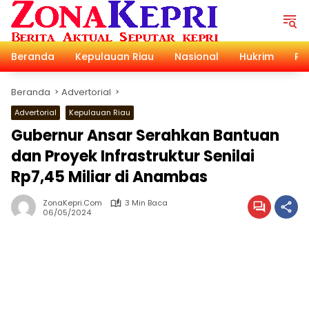
Langsung
ke
konten
Beranda
Kepulauan Riau
Nasional
Hukrim
Pol
Beranda
Advertorial
Advertorial
Kepulauan Riau
Gubernur Ansar Serahkan Bantuan
dan Proyek Infrastruktur Senilai
Rp7,45 Miliar di Anambas
ZonaKepri.com
3 Min Baca
06/05/2024