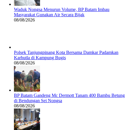
Waduk Nongsa Menurun Volume, BP Batam Imbau
Masyarakat Gunakan Air Secara Bijak
08/08/2026
Polsek Tanjungpinang Kota Bersama Damkar Padamkan
Karhutla di Kampung Bugis
08/08/2026
BP Batam Gandeng Mc Dermott Tanam 400 Bambu Betung
di Bendungan Sei Nongsa
08/08/2026