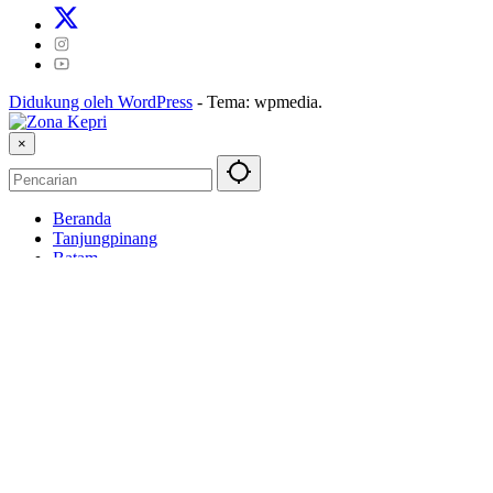
Didukung oleh WordPress
-
Tema: wpmedia.
×
Beranda
Tanjungpinang
Batam
Bintan
Karimun
Natuna
Lingga
Anambas
Nasional