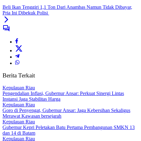
Beli Ikan Tenggiri 1,1 Ton Dari Anambas Namun Tidak Dibayar,
Pria Ini Dibekuk Polisi
Berita Terkait
Kepulauan Riau
Pengendalian Inflasi, Gubernur Ansar: Perkuat Sinergi Lintas
Instansi Jaga Stabilitas Harga
Kepulauan Riau
Goro di Penyengat, Gubernur Ansar: Jaga Kebersihan Sekaligus
Merawat Kawasan bersejarah
Kepulauan Riau
Gubernur Kepri Peletakan Batu Pertama Pembangunan SMKN 13
dan 14 di Batam
Kepulauan Riau