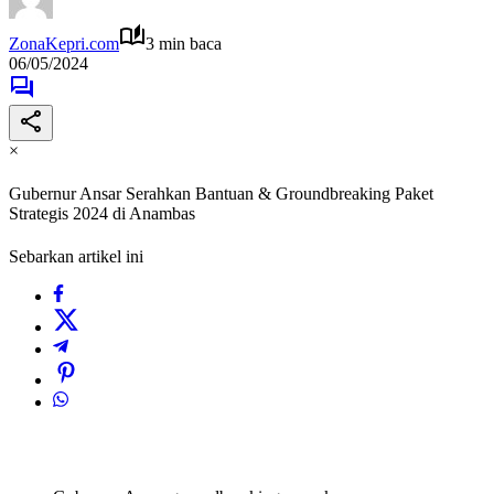
ZonaKepri.com
3 min baca
06/05/2024
×
Gubernur Ansar Serahkan Bantuan & Groundbreaking Paket
Strategis 2024 di Anambas
Sebarkan artikel ini