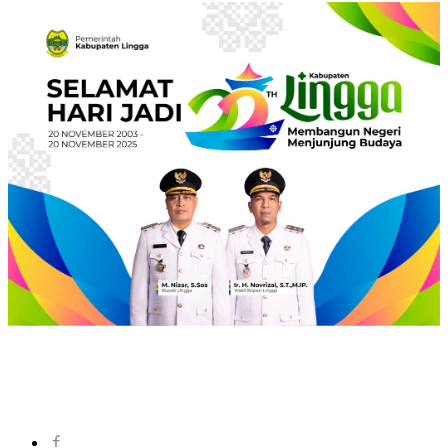
©
2024
zonakepri.com |
Tentang Kami
|
Redaksi
|
Disclaimer
|
Kode Perilaku Perusahaan Pers
|
Pedoman Media Cyber
|
Visi Misi
|
Kode Etik Jurnalistik
|
Pedoman Pemberitaan Ramah Anak