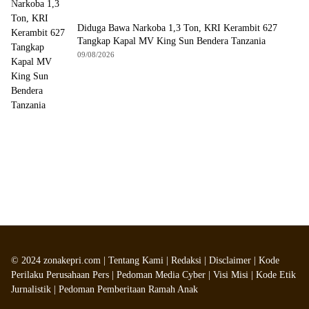
Diduga Bawa Narkoba 1,3 Ton, KRI Kerambit 627
Tangkap Kapal MV King Sun Bendera Tanzania
09/08/2026
©
2024
zonakepri.com |
Tentang Kami
|
Redaksi
|
Disclaimer
|
Kode
Perilaku Perusahaan Pers
|
Pedoman Media Cyber
|
Visi Misi
|
Kode Etik
Jurnalistik
|
Pedoman Pemberitaan Ramah Anak