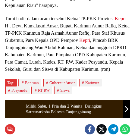
Kepulauan Riau” harapnya.
Turut hadir dalam acara tersebut Ketua TP-PKK Provinsi
Kepri
Hj. Dewi Kumalasari Ansar, Bupati Karimun Aunur Rafiq, Ketua
TP-PKK Karimun Raja Asmah Aunur Rafiq, Para Staf Khusus
Gubernur, Para Kepala OPD Pemprov
Kepri
, Pimcab BRK
Tanjungpinang Wan Abdul Rahman, Ketua dan anggota DPRD
Kabupaten Karimun, Para Pimpinan OPD Kabupaten Karimun,
Para Camat, Lurah, Kades, RT, RW, Kader Posyandu, Kepala
Sekolah, Guru dan Siswa di Kabupaten Karimun. (ron)
Tag:
Bantuan
Gubernur Ansar
Karimun
Posyandu
RT RW
Siswa
Miliki Sabu, 1 Pria dan 2 Wanita Diringkus
Satresnarkoba Polresta Tanjungpinang