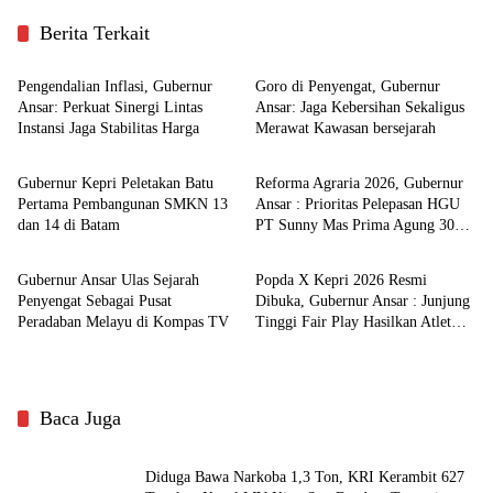
Berita Terkait
Kepulauan Riau
Kepulauan Riau
Pengendalian Inflasi, Gubernur
Goro di Penyengat, Gubernur
Ansar: Perkuat Sinergi Lintas
Ansar: Jaga Kebersihan Sekaligus
Instansi Jaga Stabilitas Harga
Merawat Kawasan bersejarah
Kepulauan Riau
Kepulauan Riau
Gubernur Kepri Peletakan Batu
Reforma Agraria 2026, Gubernur
Pertama Pembangunan SMKN 13
Ansar : Prioritas Pelepasan HGU
dan 14 di Batam
PT Sunny Mas Prima Agung 3000
Kepulauan Riau
Kepulauan Riau
Ha di Bintan
Gubernur Ansar Ulas Sejarah
Popda X Kepri 2026 Resmi
Penyengat Sebagai Pusat
Dibuka, Gubernur Ansar : Junjung
Peradaban Melayu di Kompas TV
Tinggi Fair Play Hasilkan Atlet
Terbaik
Baca Juga
Diduga Bawa Narkoba 1,3 Ton, KRI Kerambit 627