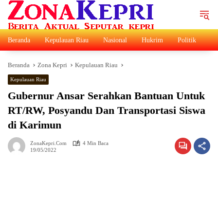
Langsung
ke
konten
Beranda
Kepulauan Riau
Nasional
Hukrim
Politik
Ad
Beranda
Zona Kepri
Kepulauan Riau
Kepulauan Riau
Gubernur Ansar Serahkan Bantuan Untuk
RT/RW, Posyandu Dan Transportasi Siswa
di Karimun
ZonaKepri.com
4 Min Baca
19/05/2022