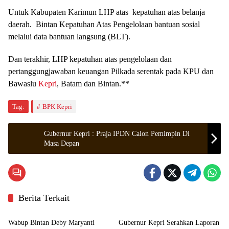
Untuk Kabupaten Karimun LHP atas kepatuhan atas belanja
daerah. Bintan Kepatuhan Atas Pengelolaan bantuan sosial
melalui data bantuan langsung (BLT).
Dan terakhir, LHP kepatuhan atas pengelolaan dan
pertanggungjawaban keuangan Pilkada serentak pada KPU dan
Bawaslu
Kepri
, Batam dan Bintan.**
Tag:
BPK Kepri
Gubernur Kepri : Praja IPDN Calon Pemimpin Di
Masa Depan
Berita Terkait
Bintan
Kepulauan Riau
Wabup Bintan Deby Maryanti
Gubernur Kepri Serahkan Laporan