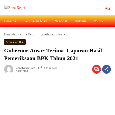
Langsung
ke
konten
Beranda
Kepulauan Riau
Nasional
Hukrim
Politik
Ad
Beranda
Zona Kepri
Kepulauan Riau
Kepulauan Riau
Gubernur Ansar Terima Laporan Hasil
Pemeriksaan BPK Tahun 2021
ZonaKepri.com
3 Min Baca
24/12/2021