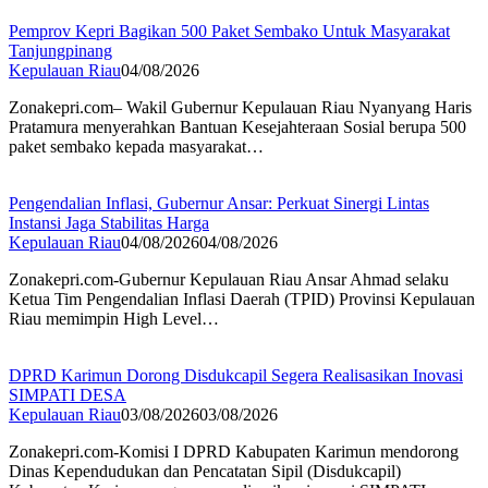
Pemprov Kepri Bagikan 500 Paket Sembako Untuk Masyarakat
Tanjungpinang
Kepulauan Riau
04/08/2026
Zonakepri.com– Wakil Gubernur Kepulauan Riau Nyanyang Haris
Pratamura menyerahkan Bantuan Kesejahteraan Sosial berupa 500
paket sembako kepada masyarakat…
Pengendalian Inflasi, Gubernur Ansar: Perkuat Sinergi Lintas
Instansi Jaga Stabilitas Harga
Kepulauan Riau
04/08/2026
04/08/2026
Zonakepri.com-Gubernur Kepulauan Riau Ansar Ahmad selaku
Ketua Tim Pengendalian Inflasi Daerah (TPID) Provinsi Kepulauan
Riau memimpin High Level…
DPRD Karimun Dorong Disdukcapil Segera Realisasikan Inovasi
SIMPATI DESA
Kepulauan Riau
03/08/2026
03/08/2026
Zonakepri.com-Komisi I DPRD Kabupaten Karimun mendorong
Dinas Kependudukan dan Pencatatan Sipil (Disdukcapil)