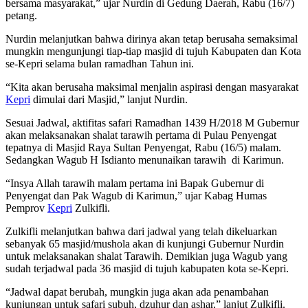
bersama masyarakat,” ujar Nurdin di Gedung Daerah, Rabu (16/7)
petang.
Nurdin melanjutkan bahwa dirinya akan tetap berusaha semaksimal
mungkin mengunjungi tiap-tiap masjid di tujuh Kabupaten dan Kota
se-Kepri selama bulan ramadhan Tahun ini.
“Kita akan berusaha maksimal menjalin aspirasi dengan masyarakat
Kepri
dimulai dari Masjid,” lanjut Nurdin.
Sesuai Jadwal, aktifitas safari Ramadhan 1439 H/2018 M Gubernur
akan melaksanakan shalat tarawih pertama di Pulau Penyengat
tepatnya di Masjid Raya Sultan Penyengat, Rabu (16/5) malam.
Sedangkan Wagub H Isdianto menunaikan tarawih di Karimun.
“Insya Allah tarawih malam pertama ini Bapak Gubernur di
Penyengat dan Pak Wagub di Karimun,” ujar Kabag Humas
Pemprov
Kepri
Zulkifli.
Zulkifli melanjutkan bahwa dari jadwal yang telah dikeluarkan
sebanyak 65 masjid/mushola akan di kunjungi Gubernur Nurdin
untuk melaksanakan shalat Tarawih. Demikian juga Wagub yang
sudah terjadwal pada 36 masjid di tujuh kabupaten kota se-Kepri.
“Jadwal dapat berubah, mungkin juga akan ada penambahan
kunjungan untuk safari subuh, dzuhur dan ashar,” lanjut Zulkifli.