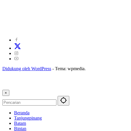
©
2024
zonakepri.com |
Tentang Kami
|
Redaksi
|
Disclaimer
|
Kode Perilaku Perusahaan Pers
|
Pedoman Media Cyber
|
Visi Misi
|
Kode Etik Jurnalistik
|
Pedoman Pemberitaan Ramah Anak
Didukung oleh WordPress
-
Tema: wpmedia.
×
Beranda
Tanjungpinang
Batam
Bintan