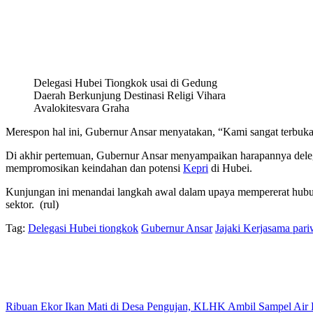
Delegasi Hubei Tiongkok usai di Gedung
Daerah Berkunjung Destinasi Religi Vihara
Avalokitesvara Graha
Merespon hal ini, Gubernur Ansar menyatakan, “Kami sangat terbuk
Di akhir pertemuan, Gubernur Ansar menyampaikan harapannya deleg
mempromosikan keindahan dan potensi
Kepri
di Hubei.
Kunjungan ini menandai langkah awal dalam upaya mempererat hubung
sektor. (rul)
Tag:
Delegasi Hubei tiongkok
Gubernur Ansar
Jajaki Kerjasama pari
Ribuan Ekor Ikan Mati di Desa Pengujan, KLHK Ambil Sampel Air L