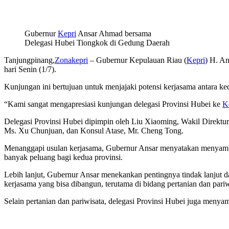
Gubernur
Kepri
Ansar Ahmad bersama
Delegasi Hubei Tiongkok di Gedung Daerah
Tanjungpinang,
Zonakepri
– Gubernur Kepulauan Riau (
Kepri
) H. A
hari Senin (1/7).
Kunjungan ini bertujuan untuk menjajaki potensi kerjasama antara ke
“Kami sangat mengapresiasi kunjungan delegasi Provinsi Hubei ke
K
Delegasi Provinsi Hubei dipimpin oleh Liu Xiaoming, Wakil Direktur 
Ms. Xu Chunjuan, dan Konsul Atase, Mr. Cheng Tong.
Menanggapi usulan kerjasama, Gubernur Ansar menyatakan menyambut 
banyak peluang bagi kedua provinsi.
Lebih lanjut, Gubernur Ansar menekankan pentingnya tindak lanjut dar
kerjasama yang bisa dibangun, terutama di bidang pertanian dan pariwi
Selain pertanian dan pariwisata, delegasi Provinsi Hubei juga men