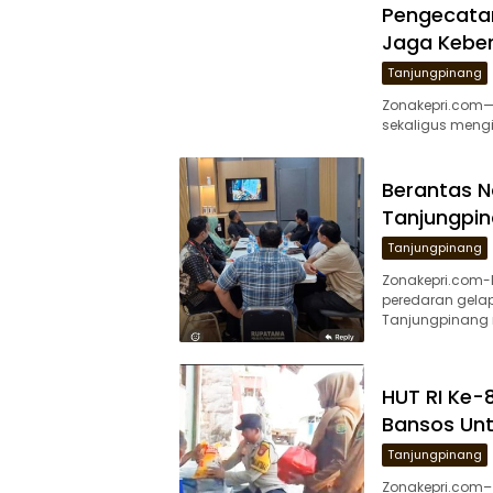
Pengecatan
Jaga Keber
Tanjungpinang
Zonakepri.com— 
sekaligus mengi
Berantas N
Tanjungpin
Tanjungpinang
Zonakepri.com
peredaran gelap
Tanjungpinang 
HUT RI Ke-8
Bansos Unt
Tanjungpinang
Zonakepri.com–