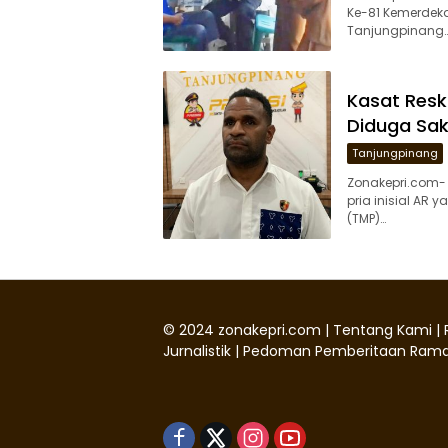
Ke-81 Kemerdekaa
Tanjungpinang
Kasat Resk
Diduga Sak
Tanjungpinang
Zonakepri.com-
pria inisial AR
(TMP)…
©
2024
zonakepri.com |
Tentang Kami
|
Jurnalistik
|
Pedoman Pemberitaan Rama