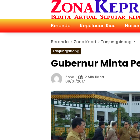
Langsung
ke
konten
Beranda
Kepulauan Riau
Nasion
Beranda
Zona Kepri
Tanjungpinang
Tanjungpinang
Gubernur Minta P
Zona
2 Min Baca
09/01/2017