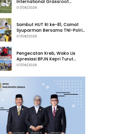
International Grassroot
Football Festival 2026
07/08/2026
Sambut HUT RI ke-81, Camat
Syuparman Bersama TNI-Polri
dan Instansi Goro di Pantai
07/08/2026
Piwang
Pengecatan Kreb, Wako Lis
Apresiasi BPJN Kepri Turut
Jaga Kebersihan dan
07/08/2026
Keindahan Ruas Jalan