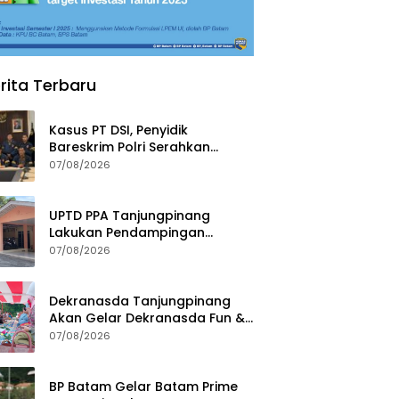
rita Terbaru
Kasus PT DSI, Penyidik
Bareskrim Polri Serahkan
Berkas dan Tersangka AS ke
07/08/2026
Kejari Depok
UPTD PPA Tanjungpinang
Lakukan Pendampingan
Intensif Siswi SMP Korban
07/08/2026
Asusila
Dekranasda Tanjungpinang
Akan Gelar Dekranasda Fun &
Run 2026 di Kawasan Gedung
07/08/2026
Gonggong
BP Batam Gelar Batam Prime