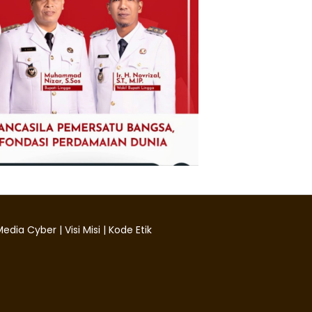
edia Cyber
|
Visi Misi
|
Kode Etik