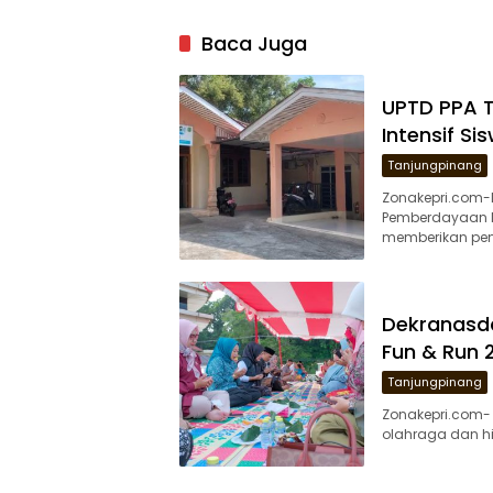
Baca Juga
UPTD PPA 
Intensif Si
Tanjungpinang
Zonakepri.com-
Pemberdayaan M
memberikan pen
Dekranasd
Fun & Run
Tanjungpinang
Zonakepri.com-
olahraga dan h