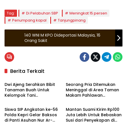
Tag:
Di Pelabuhan SBP
Meningkat 15 persen
Penumpang kapal
Tanjungpinang
140 WNI M KPO Dideportasi Malaysia, 16
Orang Sakit
Berita Terkait
Tanjungpinang
Tanjungpinang
Dwi Ajeng Serahkan Bibit
Seorang Pria Ditemukan
Tanaman Buah Untuk
Meninggal di Area Taman
Kelompok Tani
Makam Pahlawan
Tanjungpinang
Hukrim
Tanjungpinang
Tanjungpinang
Siswa SIP Angkatan ke-56
Mantan Suami Kirim Rp100
Polda Kepri Gelar Baksos
Juta Lebih Untuk Bebaskan
di Panti Asuhan Nur Ar-
Susi dari Penyekapan di
Bintan
Tanjungpinang
Rohman Tanjungpinang
Myanmar