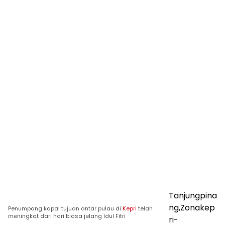
Tanjungpina
ng,Zonakep
Penumpang kapal tujuan antar pulau di
Kepri
telah
meningkat dari hari biasa jelang Idul Fitri
ri-