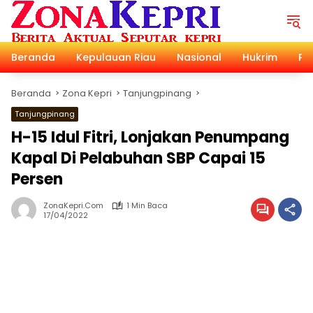
Langsung
ke
konten
Beranda
Kepulauan Riau
Nasional
Hukrim
Pol
Beranda
Zona Kepri
Tanjungpinang
Tanjungpinang
H-15 Idul Fitri, Lonjakan Penumpang
Kapal Di Pelabuhan SBP Capai 15
Persen
ZonaKepri.com
1 Min Baca
17/04/2022