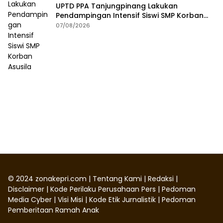
UPTD PPA Tanjungpinang Lakukan
Pendampingan Intensif Siswi SMP Korban
Asusila
07/08/2026
©
2024
zonakepri.com |
Tentang Kami
|
Redaksi
|
Disclaimer
|
Kode Perilaku Perusahaan Pers
|
Pedoman
Media Cyber
|
Visi Misi
|
Kode Etik Jurnalistik
|
Pedoman
Pemberitaan Ramah Anak