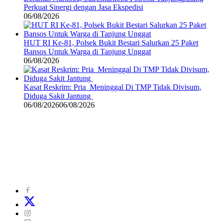
Perkuat Sinergi dengan Jasa Ekspedisi
06/08/2026
HUT RI Ke-81, Polsek Bukit Bestari Salurkan 25 Paket
Bansos Untuk Warga di Tanjung Unggat
06/08/2026
Kasat Reskrim: Pria Meninggal Di TMP Tidak Divisum,
Diduga Sakit Jantung
06/08/2026
06/08/2026
©
2024
zonakepri.com |
Tentang Kami
|
Redaksi
|
Disclaimer
|
Kode Perilaku Perusahaan Pers
|
Pedoman Media Cyber
|
Visi Misi
|
Kode Etik Jurnalistik
|
Pedoman Pemberitaan Ramah Anak