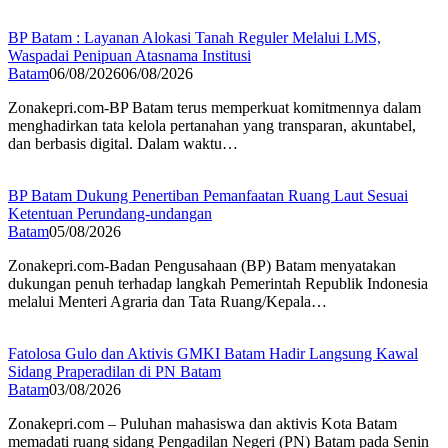
BP Batam : Layanan Alokasi Tanah Reguler Melalui LMS,
Waspadai Penipuan Atasnama Institusi
Batam
06/08/2026
06/08/2026
Zonakepri.com-BP Batam terus memperkuat komitmennya dalam
menghadirkan tata kelola pertanahan yang transparan, akuntabel,
dan berbasis digital. Dalam waktu…
BP Batam Dukung Penertiban Pemanfaatan Ruang Laut Sesuai
Ketentuan Perundang-undangan
Batam
05/08/2026
Zonakepri.com-Badan Pengusahaan (BP) Batam menyatakan
dukungan penuh terhadap langkah Pemerintah Republik Indonesia
melalui Menteri Agraria dan Tata Ruang/Kepala…
Fatolosa Gulo dan Aktivis GMKI Batam Hadir Langsung Kawal
Sidang Praperadilan di PN Batam
Batam
03/08/2026
Zonakepri.com – Puluhan mahasiswa dan aktivis Kota Batam
memadati ruang sidang Pengadilan Negeri (PN) Batam pada Senin