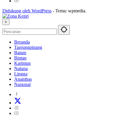
Didukung oleh WordPress
-
Tema: wpmedia.
×
Beranda
Tanjungpinang
Batam
Bintan
Karimun
Natuna
Lingga
Anambas
Nasional