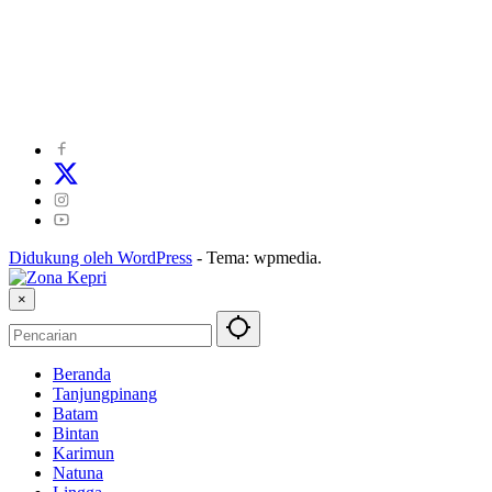
©
2024
zonakepri.com |
Tentang Kami
|
Redaksi
|
Disclaimer
|
Kode Perilaku Perusahaan Pers
|
Pedoman Media Cyber
|
Visi Misi
|
Kode Etik Jurnalistik
|
Pedoman Pemberitaan Ramah Anak
Didukung oleh WordPress
-
Tema: wpmedia.
×
Beranda
Tanjungpinang
Batam
Bintan
Karimun
Natuna