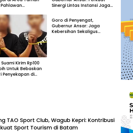
 Pahlawan
Sinergi Lintas Instansi Jaga
Kepulauan Riau
gpinang
Stabilitas Harga
Goro di Penyengat,
Gubernur Ansar: Jaga
Kebersihan Sekaligus
Merawat Kawasan
bersejarah
Suami Kirim Rp100
bih Untuk Bebaskan
ri Penyekapan di
ar
ng TAO Sport Club, Wagub Kepri: Kontribusi
kuat Sport Tourism di Batam