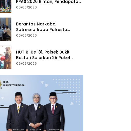
PPAS 2026 Bintan, Pendapatan
Transfer Pusat Diproyeksi Naik
06/08/2026
Rp1,41 Miliar
Berantas Narkoba,
Satresnarkoba Polresta
Tanjungpinang Perkuat Sinergi
06/08/2026
dengan Jasa Ekspedisi
HUT RI Ke-81, Polsek Bukit
Bestari Salurkan 25 Paket
Bansos Untuk Warga di
06/08/2026
Tanjung Unggat