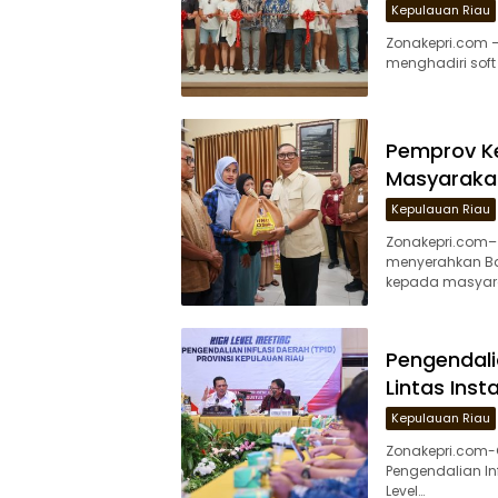
Kepulauan Riau
Zonakepri.com –
menghadiri soft
Pemprov Ke
Masyaraka
Kepulauan Riau
Zonakepri.com–
menyerahkan Ba
kepada masyar
Pengendalia
Lintas Inst
Kepulauan Riau
Zonakepri.com-
Pengendalian In
Level…