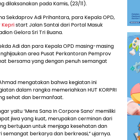
 dilaksanakan pada Kamis, (23/11).
 Sekdaprov Adi Prihantara, para Kepala OPD,
v
Kepri
start Jalan Santai dari Portal Masuk
ion Gelora Sri Tri Buana.
 Sekda Adi dan para Kepala OPD masing-masing
ghijaukan area Pusat Perkantoran Pemprov
sehat bersama yang dengan penuh semangat
r Ahmad mengatakan bahwa kegiatan ini
egiatan dalam rangka memeriahkan HUT KORPRI
ang sehat dan bermanfaat.
ngar yaitu ‘Mens Sana In Corpore Sano’ memiliki
dapat jiwa yang kuat, merupakan cerminan dari
 yang bertujuan untuk menjaga kesehatan dan
i semangat berkarya dan berkreasi,” ujarnya.