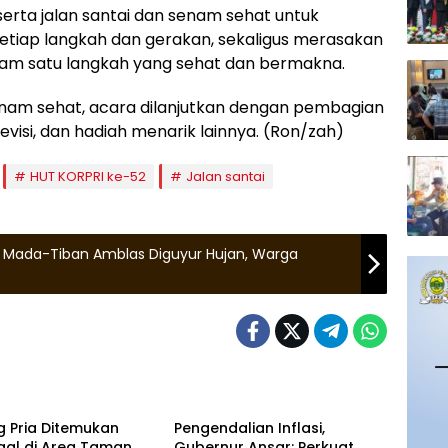
erta jalan santai dan senam sehat untuk
etiap langkah dan gerakan, sekaligus merasakan
m satu langkah yang sehat dan bermakna.
senam sehat, acara dilanjutkan dengan pembagian
evisi, dan hadiah menarik lainnya. (Ron/zah)
HUT KORPRI ke-52
Jalan santai
 Mada-Tiban Amblas Diguyur Hujan, Warga
gpinang
Kepulauan Riau
g Pria Ditemukan
Pengendalian Inflasi,
gal di Area Taman
Gubernur Ansar: Perkuat