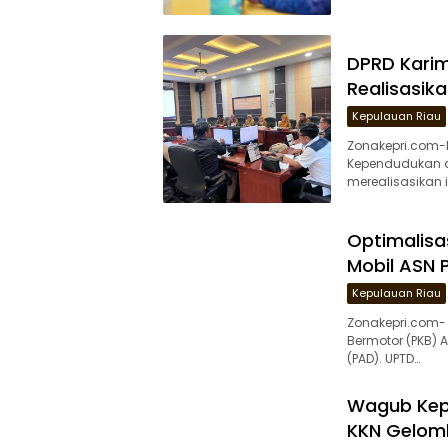
DPRD Karim
Realisasik
Kepulauan Riau
Zonakepri.com-
Kependudukan da
merealisasikan 
Optimalisa
Mobil ASN 
Kepulauan Riau
Zonakepri.com-
Bermotor (PKB) 
(PAD). UPTD…
Wagub Kepr
KKN Gelomb