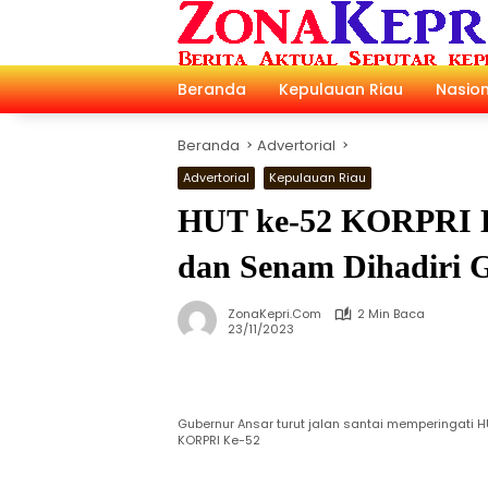
Langsung
ke
konten
Beranda
Kepulauan Riau
Nasion
Beranda
Advertorial
Advertorial
Kepulauan Riau
HUT ke-52 KORPRI D
dan Senam Dihadiri 
ZonaKepri.com
2 Min Baca
23/11/2023
Gubernur Ansar turut jalan santai memperingati 
KORPRI Ke-52