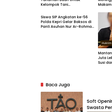
Kelompok Tani
Makam
Tanjungpinang
Tanjungpinang
Tanjun
Siswa SIP Angkatan ke-56
Polda Kepri Gelar Baksos di
Panti Asuhan Nur Ar-Rohman
Tanjungpinang
Hukrim
Mantan 
Juta Le
Susi da
Myanm
Baca Juga
Soft Openi
Swasta Per