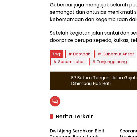
Gubernur juga mengajak seluruh pes
semangat dan antusias menikmati s
kebersamaan dan kegembiraan dala
Setelah kegiatan jalan santai dan 
doorprize berupa sepeda, kulkas, tel
Tag:
Dompak
Gubernur Ansar
Senam sehat
Tanjungpinang
BP Batam Tangani Jalan Gajah
Dihimbau Hati Hati
Berita Terkait
Tanjungpinang
Tanjun
Dwi Ajeng Serahkan Bibit
Seoran
Tanaman Buah Untuk
Mening