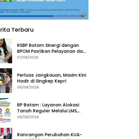
rita Terbaru
RSBP Batam Sinergi dengan
BPOM Pastikan Pelayanan dan
Ketersediaan Obat Aman
07/08/2026
Perluas Jangkauan, Maxim Kini
Hadir di Singkep Kepri
06/08/2026
BP Batam : Layanan Alokasi
Tanah Reguler Melalui LMS,
Waspadai Penipuan Atasnama
06/08/2026
Institusi
Rancangan Perubahan KUA-