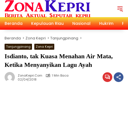
Langsung
ke
konten
Beranda
Kepulauan Riau
Nasional
Hukrim
Pol
Beranda
Zona Kepri
Tanjungpinang
Tanjungpinang
Zona Kepri
Isdianto, tak Kuasa Menahan Air Mata,
Ketika Menyanyikan Lagu Ayah
ZonaKepri.com
1 Min Baca
02/04/2018