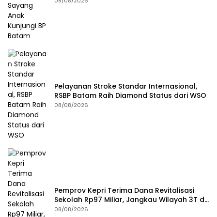
Batam
08/08/2026
Pelayanan Stroke Standar Internasional,
RSBP Batam Raih Diamond Status dari WSO
08/08/2026
Pemprov Kepri Terima Dana Revitalisasi
Sekolah Rp97 Miliar, Jangkau Wilayah 3T di
Kepri
08/08/2026