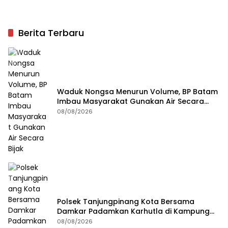
Berita Terbaru
Waduk Nongsa Menurun Volume, BP Batam
Imbau Masyarakat Gunakan Air Secara
Bijak
08/08/2026
Polsek Tanjungpinang Kota Bersama
Damkar Padamkan Karhutla di Kampung
Bugis
08/08/2026