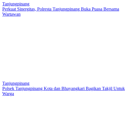
Tanjungpinang
Perkuat Sinergitas, Polresta Tanjungpinang Buka Puasa Bersama
Wartawan
Tanjungpinang
Polsek Tanjungpinang Kota dan Bhayangkari Bagikan Takjil Untuk
Warga