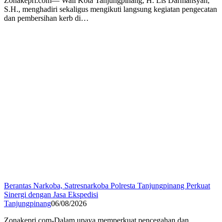
Zonakepri.com— Wali Kota Tanjungpinang, H. Lis Darmansyah,
S.H., menghadiri sekaligus mengikuti langsung kegiatan pengecatan
dan pembersihan kerb di…
Berantas Narkoba, Satresnarkoba Polresta Tanjungpinang Perkuat
Sinergi dengan Jasa Ekspedisi
Tanjungpinang
06/08/2026
Zonakepri.com-Dalam upaya memperkuat pencegahan dan