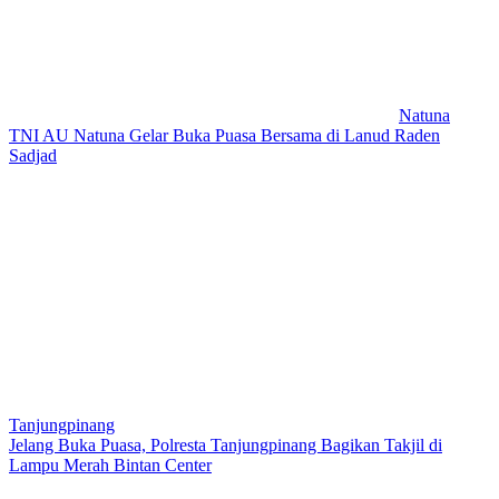
Natuna
TNI AU Natuna Gelar Buka Puasa Bersama di Lanud Raden
Sadjad
Tanjungpinang
Jelang Buka Puasa, Polresta Tanjungpinang Bagikan Takjil di
Lampu Merah Bintan Center