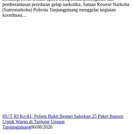
pemberantasan peredaran gelap narkotika, Satuan Reserse Narkoba
(Satresnarkoba) Polresta Tanjungpinang menggelar kegiatan
koordinasi…
HUT RI Ke-81, Polsek Bukit Bestari Salurkan 25 Paket Bansos
Untuk Warga di Tanjung Unggat
Tanjungpinang
06/08/2026