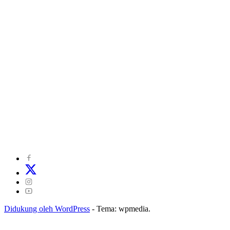
©
2024
zonakepri.com |
Tentang Kami
|
Redaksi
|
Disclaimer
|
Kode Perilaku Perusahaan Pers
|
Pedoman Media Cyber
|
Visi Misi
|
Kode Etik Jurnalistik
|
Pedoman Pemberitaan Ramah Anak
Didukung oleh WordPress
-
Tema: wpmedia.