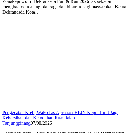
Zonakepri.com- Dekranasda Fun & Run 2026 tak sekadar
menghadirkan ajang olahraga dan hiburan bagi masyarakat. Ketua
Dekranasda Kota…
Pengecatan Kreb, Wako Lis Apresiasi BPJN Kepri Turut Jaga
Kebersihan dan Keindahan Ruas Jalan
Tanjungpinang
07/08/2026