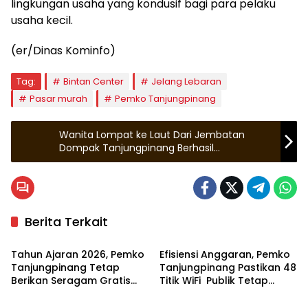
lingkungan usaha yang kondusif bagi para pelaku
usaha kecil.
(er/Dinas Kominfo)
Tag:
Bintan Center
Jelang Lebaran
Pasar murah
Pemko Tanjungpinang
Wanita Lompat ke Laut Dari Jembatan
Dompak Tanjungpinang Berhasil
Diselamatkan Nelayan
Berita Terkait
Tanjungpinang
Tanjungpinang
Tahun Ajaran 2026, Pemko
Efisiensi Anggaran, Pemko
Tanjungpinang Tetap
Tanjungpinang Pastikan 48
Berikan Seragam Gratis
Titik WiFi Publik Tetap
Tanjungpinang
Tanjungpinang
Bagi Siswa Baru
Beroperasi