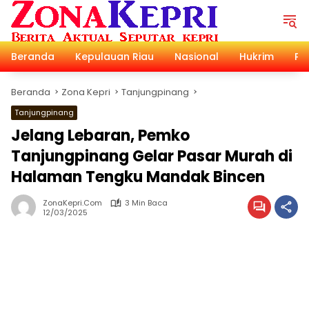
Langsung
ke
konten
Beranda
Kepulauan Riau
Nasional
Hukrim
Pol
Beranda
Zona Kepri
Tanjungpinang
Tanjungpinang
Jelang Lebaran, Pemko
Tanjungpinang Gelar Pasar Murah di
Halaman Tengku Mandak Bincen
ZonaKepri.com
3 Min Baca
12/03/2025