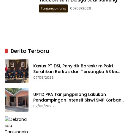
Tidak Divisum, Diduga Sakit Jantung
Tanjungpinang
06/08/2026
Berita Terbaru
Kasus PT DSI, Penyidik Bareskrim Polri
Serahkan Berkas dan Tersangka AS ke
Kejari Depok
07/08/2026
UPTD PPA Tanjungpinang Lakukan
Pendampingan Intensif Siswi SMP Korban
Asusila
07/08/2026