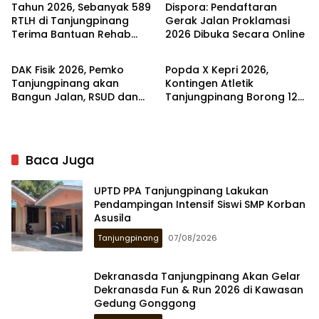
Tahun 2026, Sebanyak 589
Dispora: Pendaftaran
RTLH di Tanjungpinang
Gerak Jalan Proklamasi
Terima Bantuan Rehab
2026 Dibuka Secara Online
Tanjungpinang
Tanjungpinang
Rumah
DAK Fisik 2026, Pemko
Popda X Kepri 2026,
Tanjungpinang akan
Kontingen Atletik
Bangun Jalan, RSUD dan
Tanjungpinang Borong 12
Sanitasi
Medali Emas
Baca Juga
UPTD PPA Tanjungpinang Lakukan
Pendampingan Intensif Siswi SMP Korban
Asusila
Tanjungpinang
07/08/2026
Dekranasda Tanjungpinang Akan Gelar
Dekranasda Fun & Run 2026 di Kawasan
Gedung Gonggong