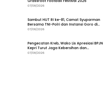
Grassroot Football Festival 2026
07/08/2026
Sambut HUT RI ke-81, Camat Syuparman
Bersama TNI-Polri dan Instansi Goro di
Pantai Piwang
07/08/2026
Pengecatan Kreb, Wako Lis Apresiasi BPJN
Kepri Turut Jaga Kebersihan dan
Keindahan Ruas Jalan
07/08/2026