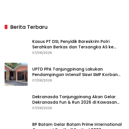
Berita Terbaru
Kasus PT DSI, Penyidik Bareskrim Polri
Serahkan Berkas dan Tersangka AS ke
Kejari Depok
07/08/2026
UPTD PPA Tanjungpinang Lakukan
Pendampingan Intensif Siswi SMP Korban
Asusila
07/08/2026
Dekranasda Tanjungpinang Akan Gelar
Dekranasda Fun & Run 2026 di Kawasan
Gedung Gonggong
07/08/2026
BP Batam Gelar Batam Prime International