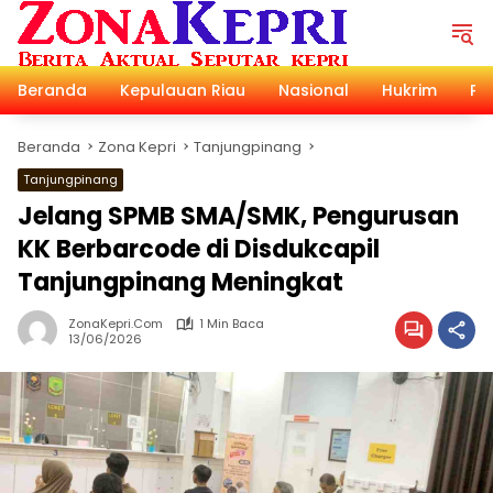
Langsung
ke
konten
Beranda
Kepulauan Riau
Nasional
Hukrim
Pol
Beranda
Zona Kepri
Tanjungpinang
Tanjungpinang
Jelang SPMB SMA/SMK, Pengurusan
KK Berbarcode di Disdukcapil
Tanjungpinang Meningkat
ZonaKepri.com
1 Min Baca
13/06/2026