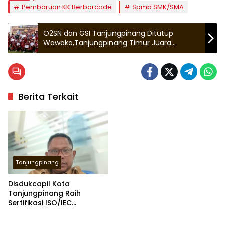
Pembaruan KK Berbarcode
Spmb SMK/SMA
O2SN dan GSI Tanjungpinang Ditutup
Wawako,Tanjungpinang Timur Juara
Kompetisi GSI
Berita Terkait
Tanjungpinang
Disdukcapil Kota
Tanjungpinang Raih
Sertifikasi ISO/IEC
27001:2022