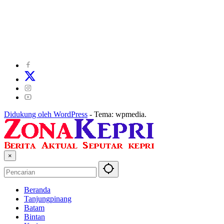
©
2024
zonakepri.com |
Tentang Kami
|
Redaksi
|
Disclaimer
|
Kode Perilaku Perusahaan Pers
|
Pedoman Media Cyber
|
Visi Misi
|
Kode Etik Jurnalistik
|
Pedoman Pemberitaan Ramah Anak
Didukung oleh WordPress
-
Tema: wpmedia.
×
Beranda
Tanjungpinang
Batam
Bintan