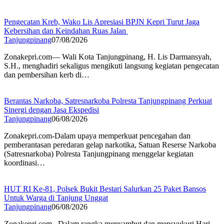
Pengecatan Kreb, Wako Lis Apresiasi BPJN Kepri Turut Jaga
Kebersihan dan Keindahan Ruas Jalan
Tanjungpinang
07/08/2026
Zonakepri.com— Wali Kota Tanjungpinang, H. Lis Darmansyah,
S.H., menghadiri sekaligus mengikuti langsung kegiatan pengecatan
dan pembersihan kerb di…
Berantas Narkoba, Satresnarkoba Polresta Tanjungpinang Perkuat
Sinergi dengan Jasa Ekspedisi
Tanjungpinang
06/08/2026
Zonakepri.com-Dalam upaya memperkuat pencegahan dan
pemberantasan peredaran gelap narkotika, Satuan Reserse Narkoba
(Satresnarkoba) Polresta Tanjungpinang menggelar kegiatan
koordinasi…
HUT RI Ke-81, Polsek Bukit Bestari Salurkan 25 Paket Bansos
Untuk Warga di Tanjung Unggat
Tanjungpinang
06/08/2026
Zonakepri.com– Dalam rangka menyambut dan mensyukuri Hari