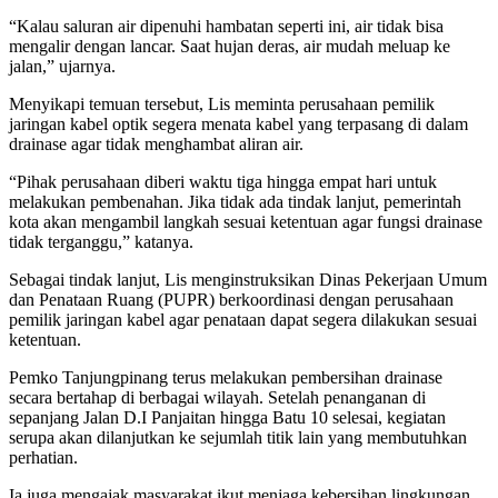
“Kalau saluran air dipenuhi hambatan seperti ini, air tidak bisa
mengalir dengan lancar. Saat hujan deras, air mudah meluap ke
jalan,” ujarnya.
Menyikapi temuan tersebut, Lis meminta perusahaan pemilik
jaringan kabel optik segera menata kabel yang terpasang di dalam
drainase agar tidak menghambat aliran air.
“Pihak perusahaan diberi waktu tiga hingga empat hari untuk
melakukan pembenahan. Jika tidak ada tindak lanjut, pemerintah
kota akan mengambil langkah sesuai ketentuan agar fungsi drainase
tidak terganggu,” katanya.
Sebagai tindak lanjut, Lis menginstruksikan Dinas Pekerjaan Umum
dan Penataan Ruang (PUPR) berkoordinasi dengan perusahaan
pemilik jaringan kabel agar penataan dapat segera dilakukan sesuai
ketentuan.
Pemko Tanjungpinang terus melakukan pembersihan drainase
secara bertahap di berbagai wilayah. Setelah penanganan di
sepanjang Jalan D.I Panjaitan hingga Batu 10 selesai, kegiatan
serupa akan dilanjutkan ke sejumlah titik lain yang membutuhkan
perhatian.
Ia juga mengajak masyarakat ikut menjaga kebersihan lingkungan