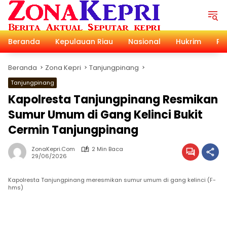
Langsung
ke
konten
Beranda
Kepulauan Riau
Nasional
Hukrim
Pol
Beranda
Zona Kepri
Tanjungpinang
Tanjungpinang
Kapolresta Tanjungpinang Resmikan
Sumur Umum di Gang Kelinci Bukit
Cermin Tanjungpinang
ZonaKepri.com
2 Min Baca
29/06/2026
Kapolresta Tanjungpinang meresmikan sumur umum di gang kelinci (F-
hms)