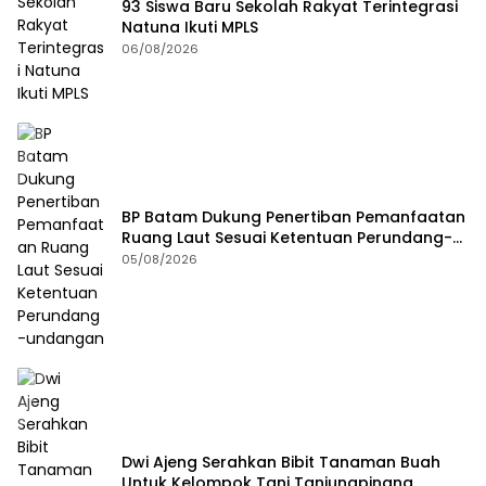
93 Siswa Baru Sekolah Rakyat Terintegrasi
Natuna Ikuti MPLS
06/08/2026
BP Batam Dukung Penertiban Pemanfaatan
Ruang Laut Sesuai Ketentuan Perundang-
undangan
05/08/2026
Dwi Ajeng Serahkan Bibit Tanaman Buah
Untuk Kelompok Tani Tanjungpinang