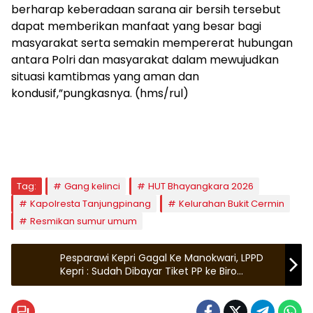
berharap keberadaan sarana air bersih tersebut
dapat memberikan manfaat yang besar bagi
masyarakat serta semakin mempererat hubungan
antara Polri dan masyarakat dalam mewujudkan
situasi kamtibmas yang aman dan
kondusif,”pungkasnya. (hms/rul)
Tag:
Gang kelinci
HUT Bhayangkara 2026
Kapolresta Tanjungpinang
Kelurahan Bukit Cermin
Resmikan sumur umum
Pesparawi Kepri Gagal Ke Manokwari, LPPD
Kepri : Sudah Dibayar Tiket PP ke Biro
Perjalanan