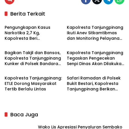
Berita Terkait
Tanjungpinang
Tanjungpinang
Pengungkapan Kasus
Kapolresta Tanjungpinang
Narkotika 2,7 Kg,
Ikuti Anev Sitkamtibmas
Kapolresta Beri
dan Monitoring Pelayanan
Tanjungpinang
Tanjungpinang
Penghargaan BC
Idul Fitri 1447 H
Tanjungpinang
Bagikan Takjil dan Bansos,
Kapolresta Tanjungpinang
Kapolresta Tanjungpinang
Tegaskan Pengecekan
Kunker di Polsek Bandara
Senpi Dinas Akan Dilakukan
Tanjungpinang
Tanjungpinang
RHF
Berkala
Kapolresta Tanjungpinang:
Safari Ramadan di Polsek
ETLE Dorong Masyarakat
Bukit Bestari, Kapolresta
Tertib Berlalu Lintas
Tanjungpinang Berikan
Bansos Warga
Baca Juga
Wako Lis Apresiasi Penyaluran Sembako