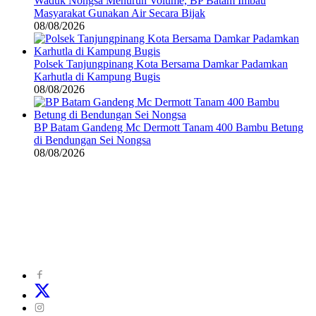
Waduk Nongsa Menurun Volume, BP Batam Imbau
Masyarakat Gunakan Air Secara Bijak
08/08/2026
Polsek Tanjungpinang Kota Bersama Damkar Padamkan
Karhutla di Kampung Bugis
08/08/2026
BP Batam Gandeng Mc Dermott Tanam 400 Bambu Betung
di Bendungan Sei Nongsa
08/08/2026
©
2024
zonakepri.com |
Tentang Kami
|
Redaksi
|
Disclaimer
|
Kode Perilaku Perusahaan Pers
|
Pedoman Media Cyber
|
Visi Misi
|
Kode Etik Jurnalistik
|
Pedoman Pemberitaan Ramah Anak