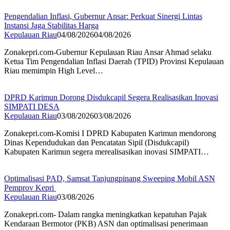
Pengendalian Inflasi, Gubernur Ansar: Perkuat Sinergi Lintas
Instansi Jaga Stabilitas Harga
Kepulauan Riau
04/08/2026
04/08/2026
Zonakepri.com-Gubernur Kepulauan Riau Ansar Ahmad selaku
Ketua Tim Pengendalian Inflasi Daerah (TPID) Provinsi Kepulauan
Riau memimpin High Level…
DPRD Karimun Dorong Disdukcapil Segera Realisasikan Inovasi
SIMPATI DESA
Kepulauan Riau
03/08/2026
03/08/2026
Zonakepri.com-Komisi I DPRD Kabupaten Karimun mendorong
Dinas Kependudukan dan Pencatatan Sipil (Disdukcapil)
Kabupaten Karimun segera merealisasikan inovasi SIMPATI…
Optimalisasi PAD, Samsat Tanjungpinang Sweeping Mobil ASN
Pemprov Kepri
Kepulauan Riau
03/08/2026
Zonakepri.com- Dalam rangka meningkatkan kepatuhan Pajak
Kendaraan Bermotor (PKB) ASN dan optimalisasi penerimaan