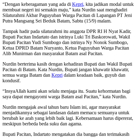
“Dengan keberagaman yang ada di
Kepri
, kita jadikan modal untuk
membuat negeri ini semakin maju,” kata Nurdin saat menghadiri
Silaturahmi Akbar Paguyuban Warga Pacitan di Lapangan PT Jeni
Putra Mangsang Sei Beduk Batam, Sabtu (15/9) malam.
Tampak hadir pada silaturahmi itu anggota DPR RI H Nyat Kadir,
Bupati Pacitan Indartato dan istrinya Luki Tri Baskorowati, Wakil
Bupati Pacitan Yudi Sumbogo dan istrinya Ny Nonok Sumbogo,
Ketua DPRD Batam Nuryanto, Ketua Paguyuban Warga Pacitan
Alib Munirman dan masyarakat Batam asal Pacitan.
Nurdin berterima kasih dengan kehadiran Bupati dan Wakil Bupati
Pacitan di Batam. Kata Nurdin, Bupati jangan khawatir khawatir,
semua warga Batam dan
Kepri
dalam keadaan baik, guyub dan
kondusif.
“InsyaAllah kami akan selalu menjaga itu. Suatu kehormatan bagi
saya dapat mengayomi warga Batam asal Pacitan,” kata Nurdin.
Nurdin mengajak awal tahun baru Islam ini, agar masyarakat
menjadikannya sebagai landasan dalam memacu semuanya untuk
berubah ke arah yang lebih baik lagi. Kebersamaan harus dipererat,
meskipun berbeda beda suku dan agama.
Bupati Pacitan, Indartato mengatakan dia bangga dan terimakasih