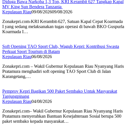
Diduga Bawa Narkoba 1,3 Ton, KRI Kerambit 627 Tangkap Kapal
MV King Sun Bendera Tanzania
Kepulauan Riau
09/08/2026
09/08/2026
Zonakepri.com-KRI Kerambit-627, Satuan Kapal Cepat Koarmada
I yang sedang melaksanakan tugas operasi di bawah BKO Guspurla
Koarmada I…
Soft Opening TAO Sport Club, Wagub Kepri: Kontribusi Swasta
Perkuat Sport Tourism di Batam
Kepulauan Riau
06/08/2026
Zonakepri.com – Wakil Gubernur Kepulauan Riau Nyanyang Haris
Pratamura menghadiri soft opening TAO Sport Club di Jalan
Karangetang,…
Pemprov Kepri Bagikan 500 Paket Sembako Untuk Masyarakat
Tanjungpinang
Kepulauan Riau
04/08/2026
Zonakepri.com– Wakil Gubernur Kepulauan Riau Nyanyang Haris
Pratamura menyerahkan Bantuan Kesejahteraan Sosial berupa 500
paket sembako kepada masyarakat…