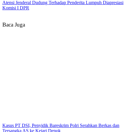
Atensi Jenderal Dudung Terhadap Penderita Lumpuh Diapresiasi
Komisi I DPR
Baca Juga
Kasus PT DSI, Penyidik Bareskrim Polri Serahkan Berkas dan
Tersangka AS ke Kejari Depok