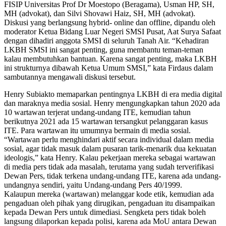
FISIP Universitas Prof Dr Moestopo (Beragama), Usman HP, SH,
MH (advokat), dan Silvi Shovawi Haiz, SH, MH (advokat).
Diskusi yang berlangsung hybrid- online dan offline, dipandu oleh
moderator Ketua Bidang Luar Negeri SMSI Pusat, Aat Surya Safaat
dengan dihadiri anggota SMSI di seluruh Tanah Air. “Kehadiran
LKBH SMSI ini sangat penting, guna membantu teman-teman
kalau membutuhkan bantuan. Karena sangat penting, maka LKBH
ini strukturnya dibawah Ketua Umum SMSI,” kata Firdaus dalam
sambutannya mengawali diskusi tersebut.
Henry Subiakto memaparkan pentingnya LKBH di era media digital
dan maraknya media sosial. Henry mengungkapkan tahun 2020 ada
10 wartawan terjerat undang-undang ITE, kemudian tahun
berikutnya 2021 ada 15 wartawan tersangkut pelanggaran kasus
ITE. Para wartawan itu umumnya bermain di media sosial.
“Wartawan perlu menghindari aktif secara individual dalam media
sosial, agar tidak masuk dalam pusaran tarik-menarik dua kekuatan
ideologis,” kata Henry. Kalau pekerjaan mereka sebagai wartawan
di media pers tidak ada masalah, terutama yang sudah terverifikasi
Dewan Pers, tidak terkena undang-undang ITE, karena ada undang-
undangnya sendiri, yaitu Undang-undang Pers 40/1999.
Kalaupun mereka (wartawan) melanggar kode etik, kemudian ada
pengaduan oleh pihak yang dirugikan, pengaduan itu disampaikan
kepada Dewan Pers untuk dimediasi. Sengketa pers tidak boleh
langsung dilaporkan kepada polisi, karena ada MoU antara Dewan