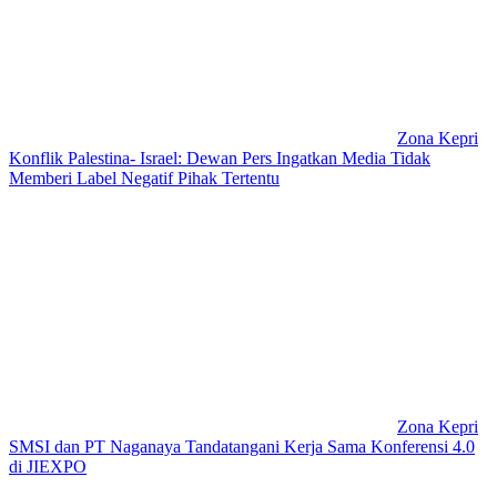
Zona Kepri
Konflik Palestina- Israel: Dewan Pers Ingatkan Media Tidak
Memberi Label Negatif Pihak Tertentu
Zona Kepri
SMSI dan PT Naganaya Tandatangani Kerja Sama Konferensi 4.0
di JIEXPO