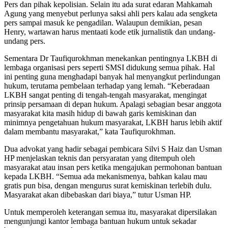
Pers dan pihak kepolisian. Selain itu ada surat edaran Mahkamah
Agung yang menyebut perlunya saksi ahli pers kalau ada sengketa
pers sampai masuk ke pengadilan. Walaupun demikian, pesan
Henry, wartawan harus mentaati kode etik jurnalistik dan undang-
undang pers.
Sementara Dr Taufiqurokhman menekankan pentingnya LKBH di
lembaga organisasi pers seperti SMSI didukung semua pihak. Hal
ini penting guna menghadapi banyak hal menyangkut perlindungan
hukum, terutama pembelaan terhadap yang lemah. “Keberadaan
LKBH sangat penting di tengah-tengah masyarakat, mengingat
prinsip persamaan di depan hukum. Apalagi sebagian besar anggota
masyarakat kita masih hidup di bawah garis kemiskinan dan
minimnya pengetahuan hukum masyarakat, LKBH harus lebih aktif
dalam membantu masyarakat,” kata Taufiqurokhman.
Dua advokat yang hadir sebagai pembicara Silvi S Haiz dan Usman
HP menjelaskan teknis dan persyaratan yang ditempuh oleh
masyarakat atau insan pers ketika mengajukan permohonan bantuan
kepada LKBH. “Semua ada mekanismenya, bahkan kalau mau
gratis pun bisa, dengan mengurus surat kemiskinan terlebih dulu.
Masyarakat akan dibebaskan dari biaya,” tutur Usman HP.
Untuk memperoleh keterangan semua itu, masyarakat dipersilakan
mengunjungi kantor lembaga bantuan hukum untuk sekadar