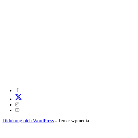
©
2024
zonakepri.com |
Tentang Kami
|
Redaksi
|
Disclaimer
|
Kode Perilaku Perusahaan Pers
|
Pedoman Media Cyber
|
Visi Misi
|
Kode Etik Jurnalistik
|
Pedoman Pemberitaan Ramah Anak
Didukung oleh WordPress
-
Tema: wpmedia.