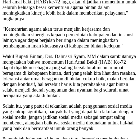
Hari amal bakti (HAB) ke-72 juga, akan dijadikan momentum untuk
seluruh keluarga besar kementrian agama bintan dalam
meningkatkan kinerja lebih baik dalam memberikan pelayanan,”
ungkapnya
“Kementrian agama akan terus menjalin kerjasama dan
meningkatkan sinergitas kepada pemerintah kabupaten dan instansi
lainnya agar dapat berjalan beriringan dalam meningkatkan
pembangunan iman khususnya di kabupaten bintan kedepan”
Wakil Bupati Bintan, Drs. Dalmasri Syam, MM dalam sambutannya
mengatakan bahwa momentum Hari Amal Bakti (HAB) Ke-72
dapat dijadikan sebagai ajang saling bersilaturahmi antar umat
beragama di kabupaten bintan, dari yang telah kita lihat dan rasakan,
toleransi antar umat beragaman di bintan cukup baik, malah berjalan
dengan kondusif, hal tersebut harus kita pertahankan agar bintan
selalu menjadi daerah yang aman dan nyaman bagi seluruh umat
beragama yang ada di bintan.
Selain itu, yang patut di tekankan adalah penggunaan sosial media
yang cukup signifikan, banyak hal yang dapat kita lakukan dengan
sosial media, jangan jadikan sosial media sebagai tempat saling
membenci, alangkah baiknya sosial media digunakan untuk hal-hal
yang baik dan bermanfaat untuk orang banyak.
Pemerintah kabupaten bintan akan terus berusaha meningkatkan