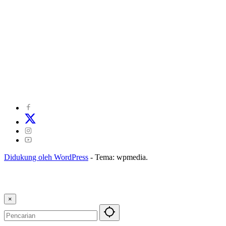
©
2024
zonakepri.com |
Tentang Kami
|
Redaksi
|
Disclaimer
|
Kode Perilaku Perusahaan Pers
|
Pedoman Media Cyber
|
Visi Misi
|
Kode Etik Jurnalistik
|
Pedoman Pemberitaan Ramah Anak
Didukung oleh WordPress
-
Tema: wpmedia.
×