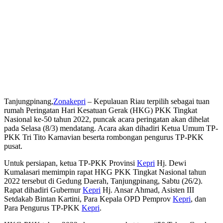
Tanjungpinang,
Zonakepri
– Kepulauan Riau terpilih sebagai tuan
rumah Peringatan Hari Kesatuan Gerak (HKG) PKK Tingkat
Nasional ke-50 tahun 2022, puncak acara peringatan akan dihelat
pada Selasa (8/3) mendatang. Acara akan dihadiri Ketua Umum TP-
PKK Tri Tito Karnavian beserta rombongan pengurus TP-PKK
pusat.
Untuk persiapan, ketua TP-PKK Provinsi
Kepri
Hj. Dewi
Kumalasari memimpin rapat HKG PKK Tingkat Nasional tahun
2022 tersebut di Gedung Daerah, Tanjungpinang, Sabtu (26/2).
Rapat dihadiri Gubernur
Kepri
Hj. Ansar Ahmad, Asisten III
Setdakab Bintan Kartini, Para Kepala OPD Pemprov
Kepri
, dan
Para Pengurus TP-PKK
Kepri
.