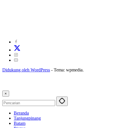
©
2024
zonakepri.com |
Tentang Kami
|
Redaksi
|
Disclaimer
|
Kode Perilaku Perusahaan Pers
|
Pedoman Media Cyber
|
Visi Misi
|
Kode Etik Jurnalistik
|
Pedoman Pemberitaan Ramah Anak
Didukung oleh WordPress
-
Tema: wpmedia.
×
Beranda
Tanjungpinang
Batam