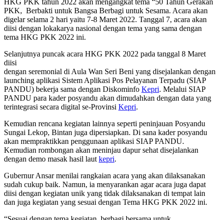
HKG PKK tahun 2022 akan mengangkat tema “50 Tahun Gerakan
PKK, Berbakti untuk Bangsa Berbagi untuk Sesama. Acara akan
digelar selama 2 hari yaitu 7-8 Maret 2022. Tanggal 7, acara akan
diisi dengan lokakarya nasional dengan tema yang sama dengan
tema HKG PKK 2022 ini.
Selanjutnya puncak acara HKG PKK 2022 pada tanggal 8 Maret
diisi
dengan seremonial di Aula Wan Seri Beni yang disejalankan dengan
launching aplikasi Sistem Aplikasi Pos Pelayanan Terpadu (SIAP
PANDU) bekerja sama dengan Diskominfo
Kepri
. Melalui SIAP
PANDU para kader posyandu akan dimudahkan dengan data yang
terintegrasi secara digital se-Provinsi
Kepri
.
Kemudian rencana kegiatan lainnya seperti peninjauan Posyandu
Sungai Lekop, Bintan juga dipersiapkan. Di sana kader posyandu
akan mempraktikkan penggunaan aplikasi SIAP PANDU.
Kemudian rombongan akan meninjau dapur sehat disejalankan
dengan demo masak hasil laut
kepri
.
Gubernur Ansar menilai rangkaian acara yang akan dilaksanakan
sudah cukup baik. Namun, ia menyarankan agar acara juga dapat
diisi dengan kegiatan unik yang tidak dilaksanakan di tempat lain
dan juga kegiatan yang sesuai dengan Tema HKG PKK 2022 ini.
“Sesuai dengan tema kegiatan, berbagi bersama untuk