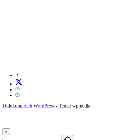
©
2024
zonakepri.com |
Tentang Kami
|
Redaksi
|
Disclaimer
|
Kode Perilaku Perusahaan Pers
|
Pedoman Media Cyber
|
Visi Misi
|
Kode Etik Jurnalistik
|
Pedoman Pemberitaan Ramah Anak
Didukung oleh WordPress
-
Tema: wpmedia.
×