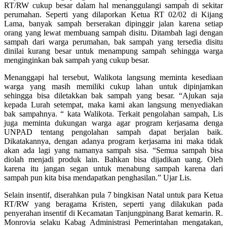
RT/RW cukup besar dalam hal menanggulangi sampah di sekitar
perumahan. Seperti yang dilaporkan Ketua RT 02/02 di Kijang
Lama, banyak sampah berserakan dipinggir jalan karena setiap
orang yang lewat membuang sampah disitu. Ditambah lagi dengan
sampah dari warga perumahan, bak sampah yang tersedia disitu
dinilai kurang besar untuk menampung sampah sehingga warga
menginginkan bak sampah yang cukup besar.
Menanggapi hal tersebut, Walikota langsung meminta kesediaan
warga yang masih memiliki cukup lahan untuk dipinjamkan
sehingga bisa diletakkan bak sampah yang besar. “Ajukan saja
kepada Lurah setempat, maka kami akan langsung menyediakan
bak sampahnya. “ kata Walikota. Terkait pengolahan sampah, Lis
juga meminta dukungan warga agar program kerjasama denga
UNPAD tentang pengolahan sampah dapat berjalan baik.
Dikatakannya, dengan adanya program kerjasama ini maka tidak
akan ada lagi yang namanya sampah sisa. “Semua sampah bisa
diolah menjadi produk lain. Bahkan bisa dijadikan uang. Oleh
karena itu jangan segan untuk menabung sampah karena dari
sampah pun kita bisa mendapatkan penghasilan.” Ujar Lis.
Selain insentif, diserahkan pula 7 bingkisan Natal untuk para Ketua
RT/RW yang beragama Kristen, seperti yang dilakukan pada
penyerahan insentif di Kecamatan Tanjungpinang Barat kemarin. R.
Monrovia selaku Kabag Administrasi Pemerintahan mengatakan,