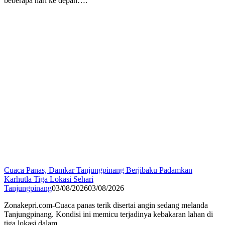
beberapa hari ke depan….
Cuaca Panas, Damkar Tanjungpinang Berjibaku Padamkan
Karhutla Tiga Lokasi Sehari
Tanjungpinang
03/08/2026
03/08/2026
Zonakepri.com-Cuaca panas terik disertai angin sedang melanda
Tanjungpinang. Kondisi ini memicu terjadinya kebakaran lahan di
tiga lokasi dalam…