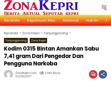
Langsung
ke
konten
Beranda
Kepulauan Riau
Nasional
Hukrim
Pol
Beranda
Zona Kepri
Tanjungpinang
Tanjungpinang
Zona Kepri
Kodim 0315 Bintan Amankan Sabu
7,41 gram Dari Pengedar Dan
Pengguna Narkoba
ZonaKepri.com
2 Min Baca
22/08/2017