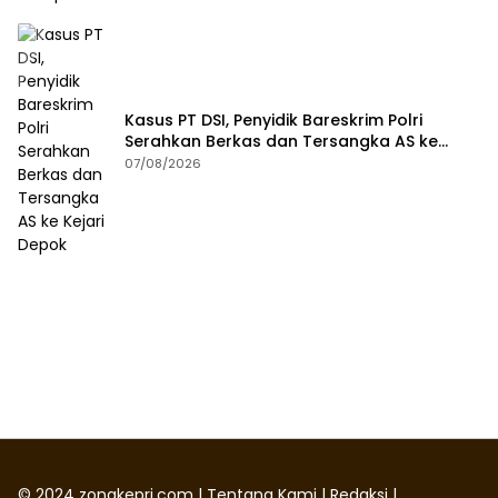
Kasus PT DSI, Penyidik Bareskrim Polri
Serahkan Berkas dan Tersangka AS ke
Kejari Depok
07/08/2026
©
2024
zonakepri.com |
Tentang Kami
|
Redaksi
|