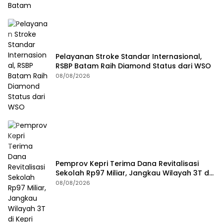
Pelayanan Stroke Standar Internasional,
RSBP Batam Raih Diamond Status dari WSO
08/08/2026
Pemprov Kepri Terima Dana Revitalisasi
Sekolah Rp97 Miliar, Jangkau Wilayah 3T di
Kepri
08/08/2026