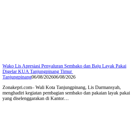
Wako Lis Apresiasi Penyaluran Sembako dan Baju Layak Pakai
Digelar KUA Tanjungpinang Timur
Tanjungpinang
06/08/2026
06/08/2026
Zonakepri.com– Wali Kota Tanjungpinang, Lis Darmansyah,
menghadiri kegiatan pembagian sembako dan pakaian layak pakai
yang diselenggarakan di Kantor…