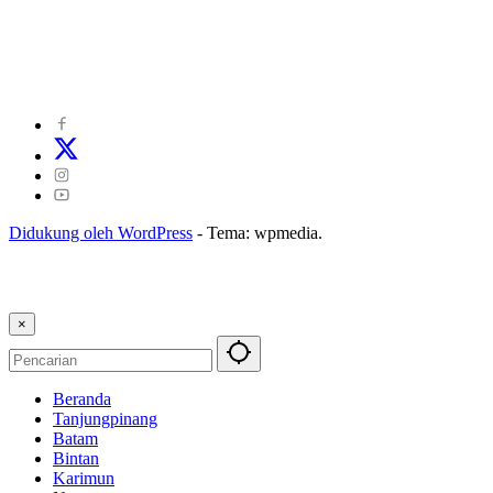
©
2024
zonakepri.com |
Tentang Kami
|
Redaksi
|
Disclaimer
|
Kode Perilaku Perusahaan Pers
|
Pedoman Media Cyber
|
Visi Misi
|
Kode Etik Jurnalistik
|
Pedoman Pemberitaan Ramah Anak
Didukung oleh WordPress
-
Tema: wpmedia.
×
Beranda
Tanjungpinang
Batam
Bintan
Karimun