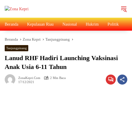
Langsung
ke
konten
Beranda
Kepulauan Riau
Nasional
Hukrim
Politik
Ad
Beranda
Zona Kepri
Tanjungpinang
Tanjungpinang
Lanud RHF Hadiri Launching Vaksinasi
Anak Usia 6-11 Tahun
ZonaKepri.com
2 Min Baca
17/12/2021