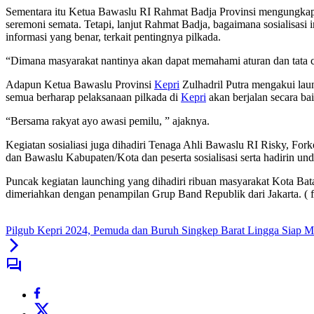
Sementara itu Ketua Bawaslu RI Rahmat Badja Provinsi mengungkapkan
seremoni semata. Tetapi, lanjut Rahmat Badja, bagaimana sosialisas
informasi yang benar, terkait pentingnya pilkada.
“Dimana masyarakat nantinya akan dapat memahami aturan dan tata c
Adapun Ketua Bawaslu Provinsi
Kepri
Zulhadril Putra mengakui lau
semua berharap pelaksanaan pilkada di
Kepri
akan berjalan secara bai
“Bersama rakyat ayo awasi pemilu, ” ajaknya.
Kegiatan sosialiasi juga dihadiri Tenaga Ahli Bawaslu RI Risky, Fo
dan Bawaslu Kabupaten/Kota dan peserta sosialisasi serta hadirin un
Puncak kegiatan launching yang dihadiri ribuan masyarakat Kota Bat
dimeriahkan dengan penampilan Grup Band Republik dari Jakarta. ( f
Pilgub Kepri 2024, Pemuda dan Buruh Singkep Barat Lingga Sia