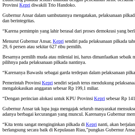
Provinsi
Kepri
diwakili Trio Handoko.
Gubernur Ansar dalam sambutannya mengatakan, pelaksanaan pilkada b
dan berintegritas.
“Karena pemimpin yang lahir berasal dari proses demokrasi yang berla
Menurut Gubernur Ansar,
Kepri
sendiri pada pelaksanaan pilkada tah
29, 6 persen atau sekitar 627 ribu pemilih.
Besarnya pemilih muda atau milenial ini, harus dimanfaatkan sebaik
pilihnya pada pelaksanaan pilkada nantinya.
“Karenanya Bawaslu sebagai garda terdepan dalam pelaksanaan pilka
Pemerintah Provinsi
Kepri
sendiri sejauh terus mendukung pelaksanaa
mengalokasikan anggaran sebesar Rp 199,1 miliar.
“Dengan perincian alokasi untuk KPU Provinsi
Kepri
sebesar Rp 141
Gubernur Ansar tak lupa juga mengajak seluruh masyarakat mensuks
adanya berbagai kecurangan yang muncul. Karenanya Gubernur memi
“Kita tentu sangat menginginkan pilkada di
Kepri
nanti, akan berjala
berlangsung secara baik di Kepulauan Riau,”pungkas Gubernur Ansa