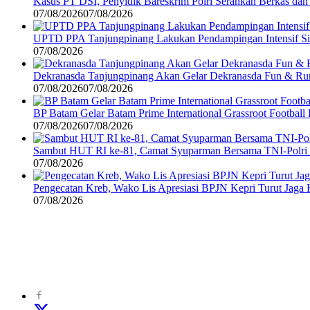
Kasus PT DSI, Penyidik Bareskrim Polri Serahkan Berkas da
07/08/2026
07/08/2026
UPTD PPA Tanjungpinang Lakukan Pendampingan Intensif Si
07/08/2026
Dekranasda Tanjungpinang Akan Gelar Dekranasda Fun & R
07/08/2026
07/08/2026
BP Batam Gelar Batam Prime International Grassroot Football 
07/08/2026
07/08/2026
Sambut HUT RI ke-81, Camat Syuparman Bersama TNI-Polri da
07/08/2026
Pengecatan Kreb, Wako Lis Apresiasi BPJN Kepri Turut Jaga
07/08/2026
©
2024
zonakepri.com |
Tentang Kami
|
Redaksi
|
Disclaimer
|
Kode P