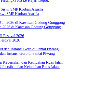
n Tersangka AS ke Kejari Depok
swi SMP Korban Asusila
un 2026 di Kawasan Gedung Gonggong
Festival 2026
n Instansi Goro di Pantai Piwang
 Kebersihan dan Keindahan Ruas Jalan
erilaku Perusahaan Pers
|
Pedoman Media Cyber
|
Visi Misi
|
Kode Eti