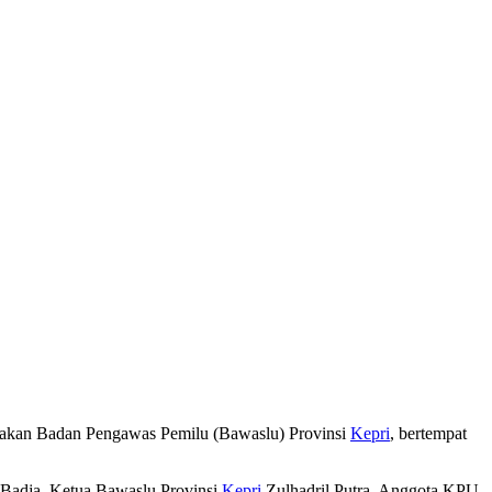
arakan Badan Pengawas Pemilu (Bawaslu) Provinsi
Kepri
, bertempat
adja, Ketua Bawaslu Provinsi
Kepri
Zulhadril Putra, Anggota KPU