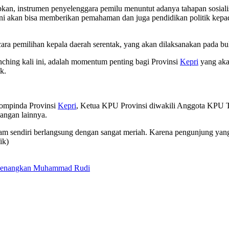
, instrumen penyelenggara pemilu menuntut adanya tahapan sosialisasi
i ini akan bisa memberikan pemahaman dan juga pendidikan politik kep
ara pemilihan kepala daerah serentak, yang akan dilaksanakan pada b
nching kali ini, adalah momentum penting bagi Provinsi
Kepri
yang aka
k.
rkompinda Provinsi
Kepri
, Ketua KPU Provinsi diwakili Anggota KPU 
dangan lainnya.
am sendiri berlangsung dengan sangat meriah. Karena pengunjung yang 
ik)
p Menangkan Muhammad Rudi