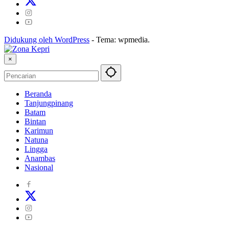
Didukung oleh WordPress
-
Tema: wpmedia.
×
Beranda
Tanjungpinang
Batam
Bintan
Karimun
Natuna
Lingga
Anambas
Nasional