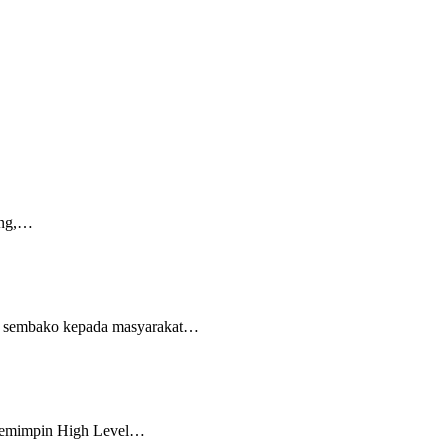
ang,…
et sembako kepada masyarakat…
 memimpin High Level…