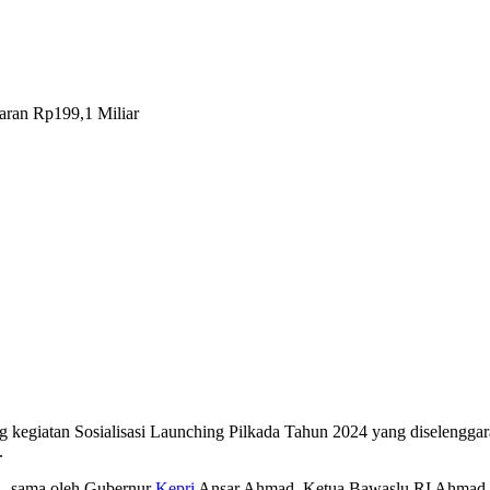
garan Rp199,1 Miliar
 kegiatan Sosialisasi Launching Pilkada Tahun 2024 yang diselengg
.
a – sama oleh Gubernur
Kepri
Ansar Ahmad, Ketua Bawaslu RI Ahmad B