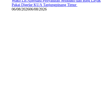
Wako Lis Apresiasi Penyaluran Sembako dan Baju Layak
Pakai Digelar KUA Tanjungpinang Timur
06/08/2026
06/08/2026