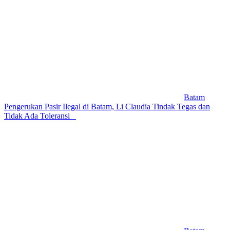
Batam
Pengerukan Pasir Ilegal di Batam, Li Claudia Tindak Tegas dan
Tidak Ada Toleransi