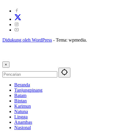
Kode Etik Jurnalistik
|
Pedoman Pemberitaan Ramah Anak
Didukung oleh WordPress
-
Tema: wpmedia.
×
Beranda
Tanjungpinang
Batam
Bintan
Karimun
Natuna
Lingga
Anambas
Nasional