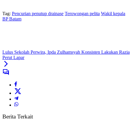
Tag:
Pencurian penutup drainase
Terowongan pelita
Wakil kepala
BP Batam
Lulus Sekolah Perwira, Ipda Zulhamsyah Konsisten Lakukan Razia
Perut Lapar
Berita Terkait