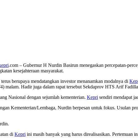
epri
.com – Gubernur H Nurdin Basirun menegaskan percepatan-percepa
gkatan kesejahteraan masyarakat.
ga terus berupaya mendatangkan investor menanamkan modalnya di
Kep
malam. Hadir juga dalam rapat tersebut Sekdaprov HTS Arif Fadillah
bang Nasional dengan sejumlah kementerian.
Kepri
sendiri mendapat j
an Kementerian/Lembaga, Nurdin berpesan untuk fokus. Usulan progra
rdin.
atan di
Kepri
ini masih banyak yang harus direalisasikan. Pertemuan in