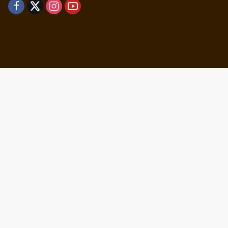
Didukung oleh WordPress
-
Tema: wpmedia.