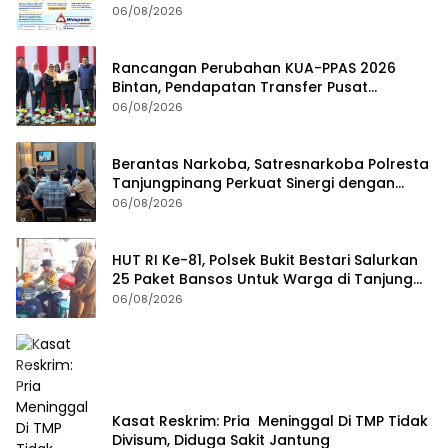
Institusi
06/08/2026
Rancangan Perubahan KUA-PPAS 2026
Bintan, Pendapatan Transfer Pusat
Diproyeksi Naik Rp1,41 Miliar
06/08/2026
Berantas Narkoba, Satresnarkoba Polresta
Tanjungpinang Perkuat Sinergi dengan
Jasa Ekspedisi
06/08/2026
HUT RI Ke-81, Polsek Bukit Bestari Salurkan
25 Paket Bansos Untuk Warga di Tanjung
Unggat
06/08/2026
Kasat Reskrim: Pria Meninggal Di TMP Tidak
Divisum, Diduga Sakit Jantung