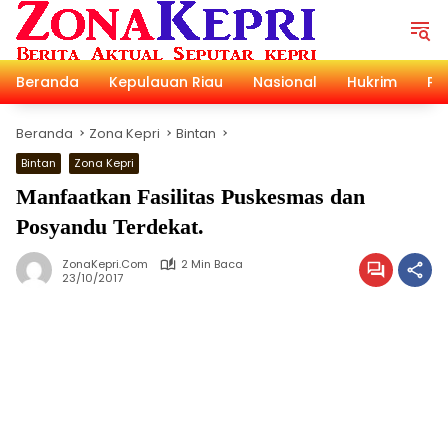
Langsung
ke
konten
Beranda
Kepulauan Riau
Nasional
Hukrim
Pol
Beranda
Zona Kepri
Bintan
Bintan
Zona Kepri
Manfaatkan Fasilitas Puskesmas dan
Posyandu Terdekat.
ZonaKepri.com
2 Min Baca
23/10/2017