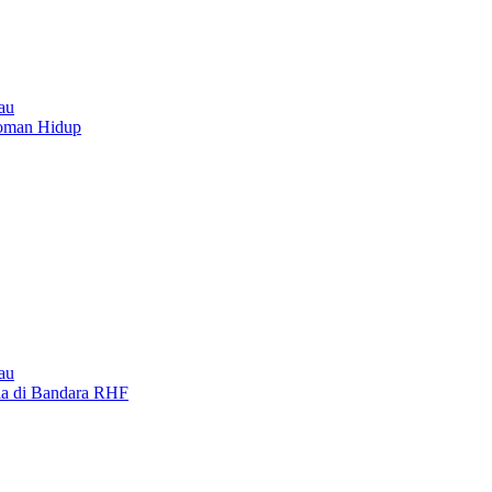
au
doman Hidup
au
lia di Bandara RHF