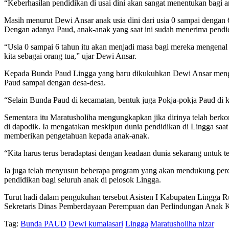
“Keberhasilan pendidikan di usai dini akan sangat menentukan bagi 
Masih menurut Dewi Ansar anak usia dini dari usia 0 sampai dengan
Dengan adanya Paud, anak-anak yang saat ini sudah menerima pendid
“Usia 0 sampai 6 tahun itu akan menjadi masa bagi mereka mengenal f
kita sebagai orang tua,” ujar Dewi Ansar.
Kepada Bunda Paud Lingga yang baru dikukuhkan Dewi Ansar mengar
Paud sampai dengan desa-desa.
“Selain Bunda Paud di kecamatan, bentuk juga Pokja-pokja Paud di k
Sementara itu Maratusholiha mengungkapkan jika dirinya telah berkom
di dapodik. Ia mengatakan meskipun dunia pendidikan di Lingga saat
memberikan pengetahuan kepada anak-anak.
“Kita harus terus beradaptasi dengan keadaan dunia sekarang untuk 
Ia juga telah menyusun beberapa program yang akan mendukung percep
pendidikan bagi seluruh anak di pelosok Lingga.
Turut hadi dalam pengukuhan tersebut Asisten I Kabupaten Lingga 
Sekretaris Dinas Pemberdayaan Perempuan dan Perlindungan Anak K
Tag:
Bunda PAUD
Dewi kumalasari
Lingga
Maratusholiha nizar