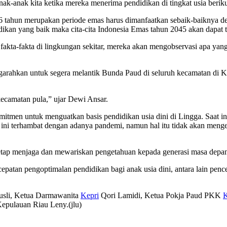
anak-anak kita ketika mereka menerima pendidikan di tingkat usia be
 6 tahun merupakan periode emas harus dimanfaatkan sebaik-baiknya 
ikan yang baik maka cita-cita Indonesia Emas tahun 2045 akan dapat 
akta-fakta di lingkungan sekitar, mereka akan mengobservasi apa yang
ahkan untuk segera melantik Bunda Paud di seluruh kecamatan di Ka
ecamatan pula,” ujar Dewi Ansar.
itmen untuk menguatkan basis pendidikan usia dini di Lingga. Saat ini
 ini terhambat dengan adanya pandemi, namun hal itu tidak akan meng
tetap menjaga dan mewariskan pengetahuan kepada generasi masa depan
atan pengoptimalan pendidikan bagi anak usia dini, antara lain pence
Rusli, Ketua Darmawanita
Kepri
Qori Lamidi, Ketua Pokja Paud PKK
K
epulauan Riau Leny.(jlu)