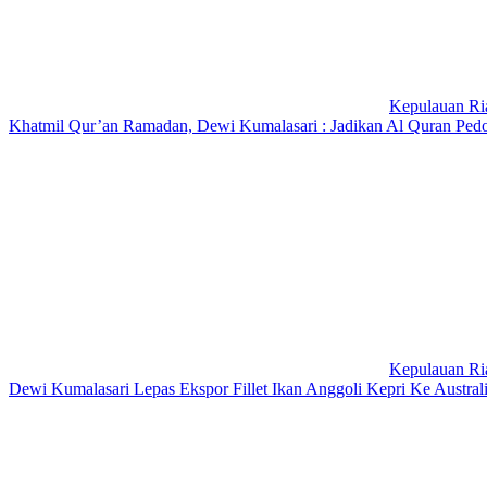
Kepulauan Ri
Khatmil Qur’an Ramadan, Dewi Kumalasari : Jadikan Al Quran Pe
Kepulauan Ri
Dewi Kumalasari Lepas Ekspor Fillet Ikan Anggoli Kepri Ke Austra