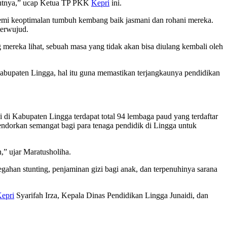
rikutnya,” ucap Ketua TP PKK
Kepri
ini.
demi keoptimalan tumbuh kembang baik jasmani dan rohani mereka.
terwujud.
 mereka lihat, sebuah masa yang tidak akan bisa diulang kembali oleh
bupaten Lingga, hal itu guna memastikan terjangkaunya pendidikan
 di Kabupaten Lingga terdapat total 94 lembaga paud yang terdaftar
endorkan semangat bagi para tenaga pendidik di Lingga untuk
,” ujar Maratusholiha.
gahan stunting, penjaminan gizi bagi anak, dan terpenuhinya sarana
epri
Syarifah Irza, Kepala Dinas Pendidikan Lingga Junaidi, dan