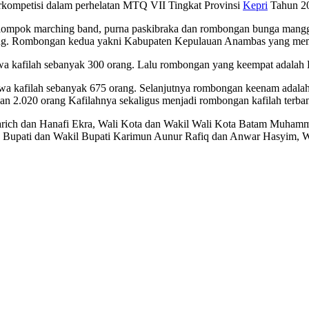
kompetisi dalam perhelatan MTQ VII Tingkat Provinsi
Kepri
Tahun 20
h kelompok marching band, purna paskibraka dan rombongan bunga man
ng. Rombongan kedua yakni Kabupaten Kepulauan Anambas yang mem
 kafilah sebanyak 300 orang. Lalu rombongan yang keempat adalah
 kafilah sebanyak 675 orang. Selanjutnya rombongan keenam adalah
n 2.020 orang Kafilahnya sekaligus menjadi rombongan kafilah terba
ich dan Hanafi Ekra, Wali Kota dan Wakil Wali Kota Batam Muhamm
ar, Bupati dan Wakil Bupati Karimun Aunur Rafiq dan Anwar Hasyim