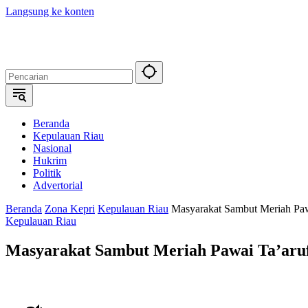
Langsung ke konten
Beranda
Kepulauan Riau
Nasional
Hukrim
Politik
Advertorial
Beranda
Zona Kepri
Kepulauan Riau
Masyarakat Sambut Meriah Paw
Kepulauan Riau
Masyarakat Sambut Meriah Pawai Ta’aruf